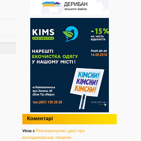
Коментарі
Розсекречуємо дані про
Virus
в
володимирську лікарню