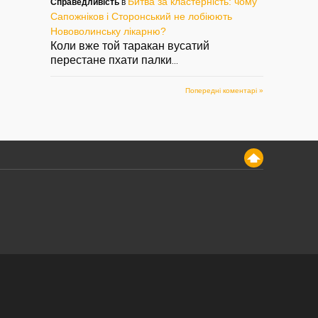
Битва за кластерність: чому
Справедливість
в
Сапожніков і Сторонський не лобіюють
Нововолинську лікарню?
Коли вже той таракан вусатий
перестане пхати палки
...
Попередні коментарі »