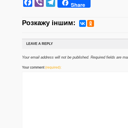
Facebook
Viber
Telegram
Share
Розкажу iншим:
LEAVE A REPLY
Your email address will not be published. Required fields are m
Your comment
(required):