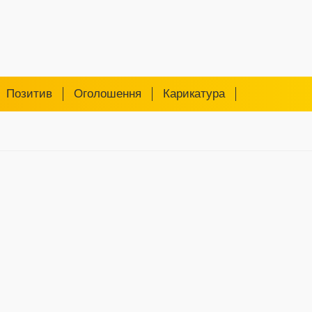
Позитив
Оголошення
Карикатура