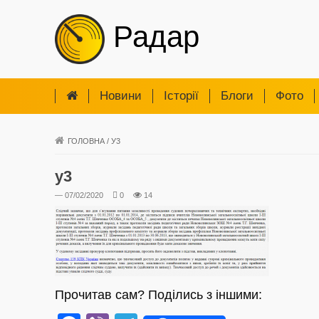
Радар
Новини
Iсторії
Блоги
Фото
ГОЛОВНА
/
У3
у3
— 07/02/2020
0
14
Прочитав сам? Поділись з іншими: