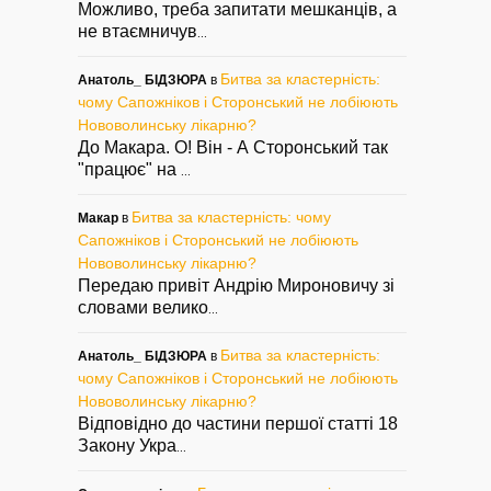
Можливо, треба запитати мешканців, а
не втаємничув
...
Битва за кластерність:
Анатоль_ БІДЗЮРА
в
чому Сапожніков і Сторонський не лобіюють
Нововолинську лікарню?
До Макара. О! Він - А Сторонський так
"працює" на
...
Битва за кластерність: чому
Макар
в
Сапожніков і Сторонський не лобіюють
Нововолинську лікарню?
Передаю привіт Андрію Мироновичу зі
словами велико
...
Битва за кластерність:
Анатоль_ БІДЗЮРА
в
чому Сапожніков і Сторонський не лобіюють
Нововолинську лікарню?
Відповідно до частини першої статті 18
Закону Укра
...