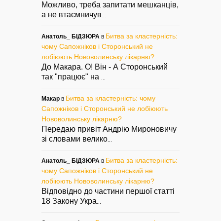
Можливо, треба запитати мешканців,
а не втаємничув
...
Битва за кластерність:
Анатоль_ БІДЗЮРА
в
чому Сапожніков і Сторонський не
лобіюють Нововолинську лікарню?
До Макара. О! Він - А Сторонський
так "працює" на
...
Битва за кластерність: чому
Макар
в
Сапожніков і Сторонський не лобіюють
Нововолинську лікарню?
Передаю привіт Андрію Мироновичу
зі словами велико
...
Битва за кластерність:
Анатоль_ БІДЗЮРА
в
чому Сапожніков і Сторонський не
лобіюють Нововолинську лікарню?
Відповідно до частини першої статті
18 Закону Укра
...