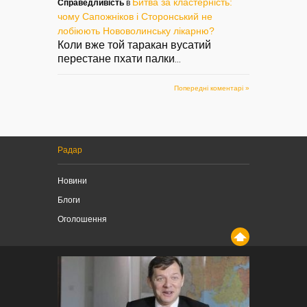
Битва за кластерність:
Справедливість
в
чому Сапожніков і Сторонський не
лобіюють Нововолинську лікарню?
Коли вже той таракан вусатий
перестане пхати палки
...
Попередні коментарі »
Радар
Новини
Блоги
Оголошення