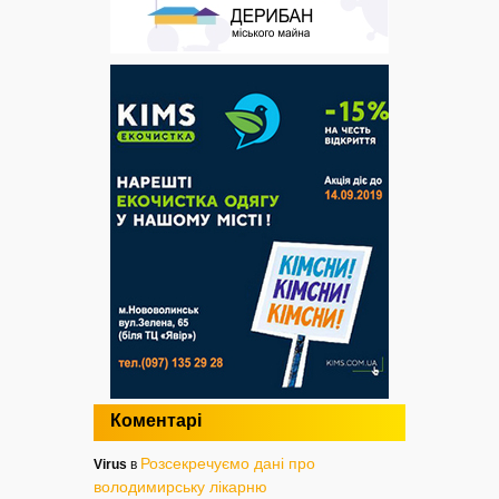
Коментарі
Розсекречуємо дані про
Virus
в
володимирську лікарню