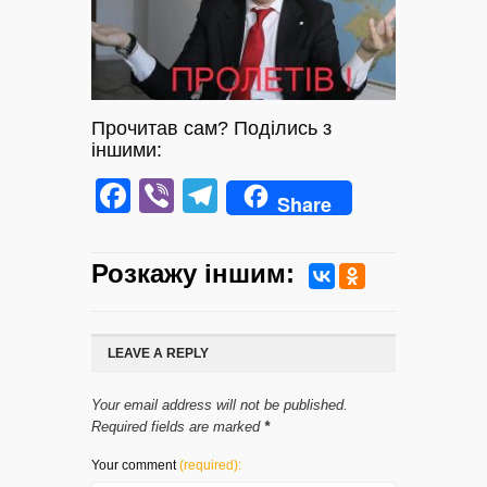
Прочитав сам? Поділись з
іншими:
Facebook
Viber
Telegram
Share
Розкажу iншим:
LEAVE A REPLY
Your email address will not be published.
Required fields are marked
*
Your comment
(required):