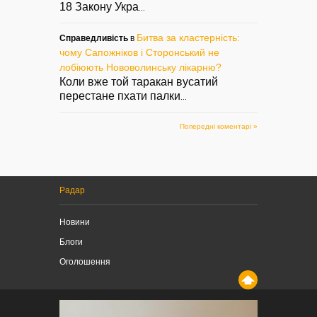
18 Закону Укра
...
Битва за кластерність:
Справедливість
в
чому Сапожніков і Сторонський не
лобіюють Нововолинську лікарню?
Коли вже той таракан вусатий
перестане пхати палки
...
Попередні коментарі »
Радар
Новини
Блоги
Оголошення