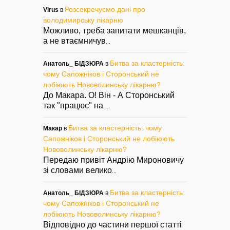
Розсекречуємо дані про
Virus
в
володимирську лікарню
Можливо, треба запитати мешканців,
а не втаємничув
...
Битва за кластерність:
Анатоль_ БІДЗЮРА
в
чому Сапожніков і Сторонський не
лобіюють Нововолинську лікарню?
До Макара. О! Він - А Сторонський
так "працює" на
...
Битва за кластерність: чому
Макар
в
Сапожніков і Сторонський не лобіюють
Нововолинську лікарню?
Передаю привіт Андрію Мироновичу
зі словами велико
...
Битва за кластерність:
Анатоль_ БІДЗЮРА
в
чому Сапожніков і Сторонський не
лобіюють Нововолинську лікарню?
Відповідно до частини першої статті