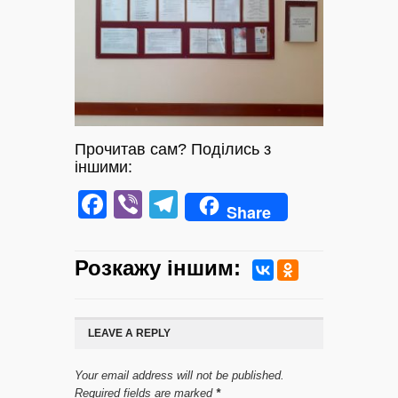
Прочитав сам? Поділись з
іншими:
Facebook
Viber
Telegram
Share
Розкажу iншим:
LEAVE A REPLY
Your email address will not be published.
Required fields are marked
*