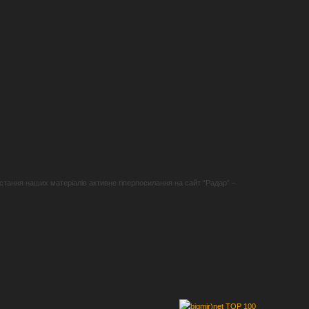
стання наших матеріалів активне гіперпосилання на сайт “Радар” –