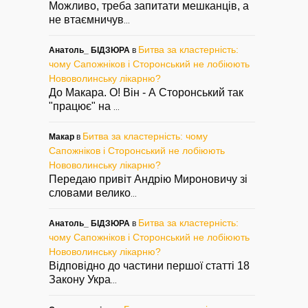
Можливо, треба запитати мешканців, а
не втаємничув
...
Битва за кластерність:
Анатоль_ БІДЗЮРА
в
чому Сапожніков і Сторонський не лобіюють
Нововолинську лікарню?
До Макара. О! Він - А Сторонський так
"працює" на
...
Битва за кластерність: чому
Макар
в
Сапожніков і Сторонський не лобіюють
Нововолинську лікарню?
Передаю привіт Андрію Мироновичу зі
словами велико
...
Битва за кластерність:
Анатоль_ БІДЗЮРА
в
чому Сапожніков і Сторонський не лобіюють
Нововолинську лікарню?
Відповідно до частини першої статті 18
Закону Укра
...