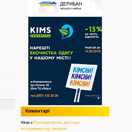
Коментарі
Розсекречуємо дані про
Virus
в
володимирську лікарню