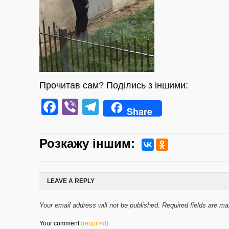
Прочитав сам? Поділись з іншими:
Facebook
Viber
Telegram
Share
Розкажу iншим:
LEAVE A REPLY
Your email address will not be published. Required fields are m
Your comment
(required):