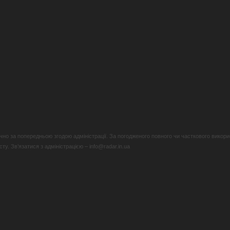
но за попередньою згодою адміністрації. За погодженого повного чи часткового викори
у. Зв’язатися з адміністрацією – info@radar.in.ua