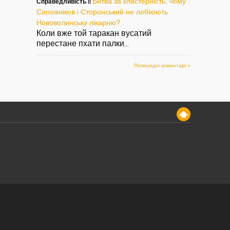
Битва за кластерність: чому
Справедливість
в
Сапожніков і Сторонський не лобіюють
Нововолинську лікарню?
Коли вже той таракан вусатий
перестане пхати палки
...
Попередні коментарі »