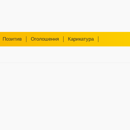
Позитив
Оголошення
Карикатура