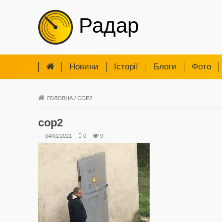
Радар
Новини
Iсторії
Блоги
Фото
ГОЛОВНА
/
СОР2
сор2
— 04/01/2021
0
9