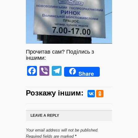
Прочитав сам? Поділись з
іншими:
Facebook
Viber
Telegram
Share
Розкажу iншим:
LEAVE A REPLY
Your email address will not be published.
Required fields are marked
*