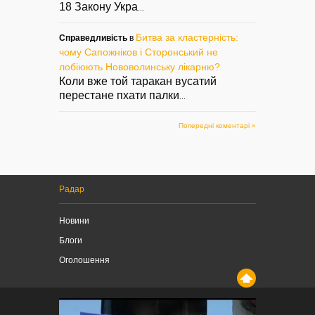
18 Закону Укра
...
Битва за кластерність:
Справедливість
в
чому Сапожніков і Сторонський не
лобіюють Нововолинську лікарню?
Коли вже той таракан вусатий
перестане пхати палки
...
Попередні коментарі »
Радар
Новини
Блоги
Оголошення