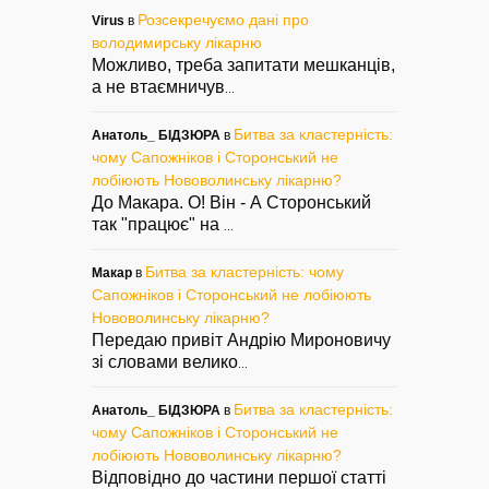
Розсекречуємо дані про
Virus
в
володимирську лікарню
Можливо, треба запитати мешканців,
а не втаємничув
...
Битва за кластерність:
Анатоль_ БІДЗЮРА
в
чому Сапожніков і Сторонський не
лобіюють Нововолинську лікарню?
До Макара. О! Він - А Сторонський
так "працює" на
...
Битва за кластерність: чому
Макар
в
Сапожніков і Сторонський не лобіюють
Нововолинську лікарню?
Передаю привіт Андрію Мироновичу
зі словами велико
...
Битва за кластерність:
Анатоль_ БІДЗЮРА
в
чому Сапожніков і Сторонський не
лобіюють Нововолинську лікарню?
Відповідно до частини першої статті