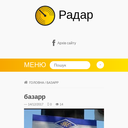
Радар
Архів сайту
МЕНЮ
ГОЛОВНА
/
БАЗАРР
базарр
— 14/12/2017
0
14