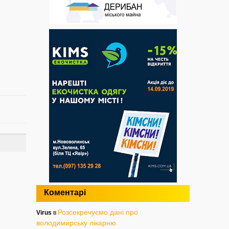
Коментарі
Розсекречуємо дані про
Virus
в
володимирську лікарню