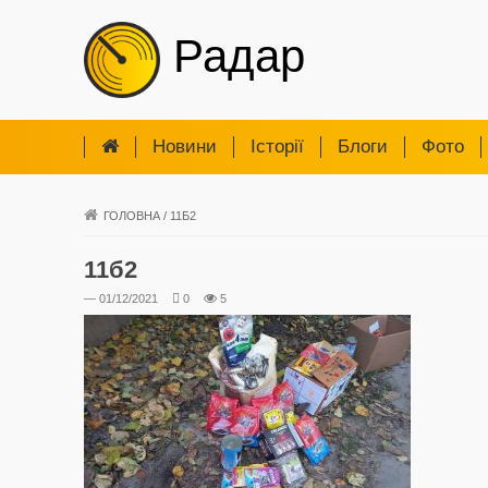
Радар
Новини
Iсторії
Блоги
Фото
ГОЛОВНА
/
11Б2
11б2
— 01/12/2021
0
5