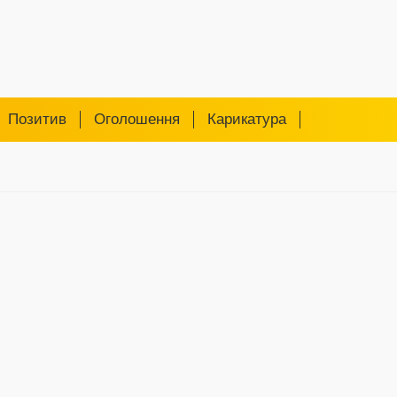
Позитив
Оголошення
Карикатура