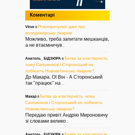
Коментарі
Розсекречуємо дані про
Virus
в
володимирську лікарню
Можливо, треба запитати мешканців,
а не втаємничув
...
Битва за кластерність:
Анатоль_ БІДЗЮРА
в
чому Сапожніков і Сторонський не
лобіюють Нововолинську лікарню?
До Макара. О! Він - А Сторонський
так "працює" на
...
Битва за кластерність: чому
Макар
в
Сапожніков і Сторонський не лобіюють
Нововолинську лікарню?
Передаю привіт Андрію Мироновичу
зі словами велико
...
Битва за кластерність:
Анатоль_ БІДЗЮРА
в