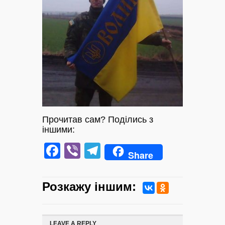
Прочитав сам? Поділись з
іншими:
Facebook
Viber
Telegram
Share
Розкажу iншим:
LEAVE A REPLY