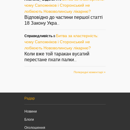
чому Сапожніков і Сторонський не
лобіюють Нововолинську лікарню?
Відповідно до частини першої статті
18 Закону Укра
...
Битва за кластерність:
Справедливість
в
чому Сапожніков і Сторонський не
лобіюють Нововолинську лікарню?
Коли вже той таракан вусатий
перестане пхати палки
...
Попередні коментарі »
Радар
Новини
Блоги
Оголошення