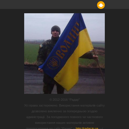
© 2012-2016 “Радар”
Усі права застережено. Використання матеріалів сайту
дозволено виключно за попередньою згодою
адміністрації. За погодженого повного чи часткового
використання наших матеріалів активне
гіперпосилання на сайт “Радар” –
http://radar.in.ua
– є