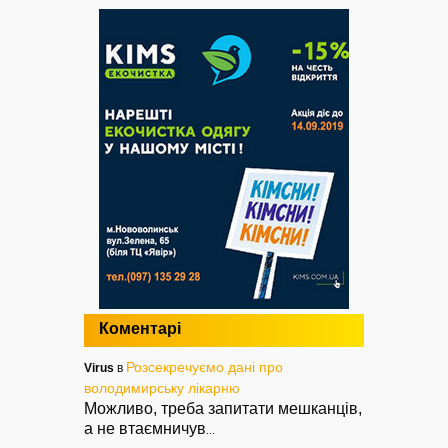
Коментарі
Розсекречуємо дані про
Virus
в
володимирську лікарню
Можливо, треба запитати мешканців,
а не втаємничув
...