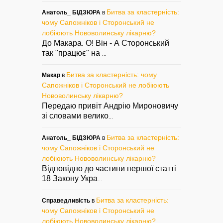
Битва за кластерність:
Анатоль_ БІДЗЮРА
в
чому Сапожніков і Сторонський не
лобіюють Нововолинську лікарню?
До Макара. О! Він - А Сторонський
так "працює" на
...
Битва за кластерність: чому
Макар
в
Сапожніков і Сторонський не лобіюють
Нововолинську лікарню?
Передаю привіт Андрію Мироновичу
зі словами велико
...
Битва за кластерність:
Анатоль_ БІДЗЮРА
в
чому Сапожніков і Сторонський не
лобіюють Нововолинську лікарню?
Відповідно до частини першої статті
18 Закону Укра
...
Битва за кластерність:
Справедливість
в
чому Сапожніков і Сторонський не
лобіюють Нововолинську лікарню?