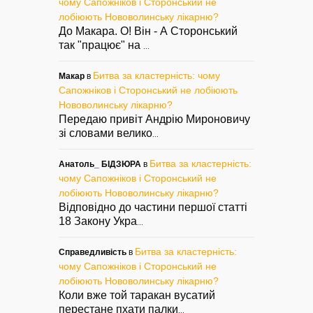
чому Сапожніков і Сторонський не
лобіюють Нововолинську лікарню?
До Макара. О! Він - А Сторонський
так "працює" на
...
Битва за кластерність: чому
Макар
в
Сапожніков і Сторонський не лобіюють
Нововолинську лікарню?
Передаю привіт Андрію Мироновичу
зі словами велико
...
Битва за кластерність:
Анатоль_ БІДЗЮРА
в
чому Сапожніков і Сторонський не
лобіюють Нововолинську лікарню?
Відповідно до частини першої статті
18 Закону Укра
...
Битва за кластерність:
Справедливість
в
чому Сапожніков і Сторонський не
лобіюють Нововолинську лікарню?
Коли вже той таракан вусатий
перестане пхати палки
...