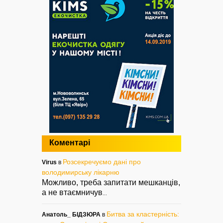
Коментарі
Розсекречуємо дані про
Virus
в
володимирську лікарню
Можливо, треба запитати мешканців,
а не втаємничув
...
Битва за кластерність:
Анатоль_ БІДЗЮРА
в