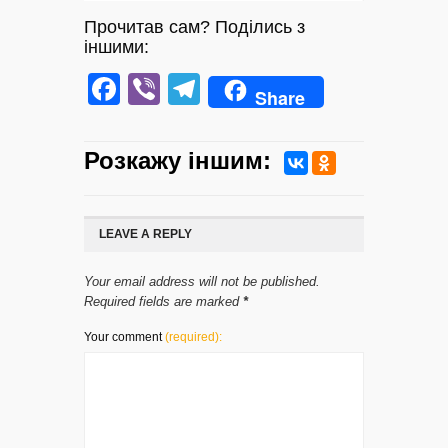
Прочитав сам? Поділись з
іншими:
Facebook
Viber
Telegram
Share
Розкажу iншим:
LEAVE A REPLY
Your email address will not be published.
Required fields are marked
*
Your comment
(required):