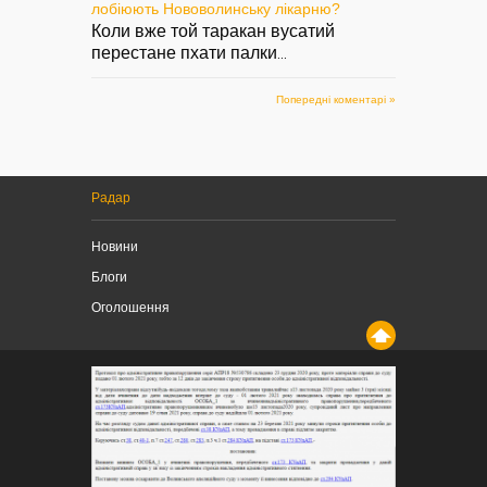
лобіюють Нововолинську лікарню?
Коли вже той таракан вусатий
перестане пхати палки
...
Попередні коментарі »
Радар
Новини
Блоги
Оголошення