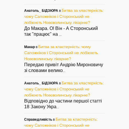
Битва за кластерність:
Анатоль_ БІДЗЮРА
в
чому Сапожніков і Сторонський не
лобіюють Нововолинську лікарню?
До Макара. О! Він - А Сторонський
так "працює" на
...
Битва за кластерність: чому
Макар
в
Сапожніков і Сторонський не лобіюють
Нововолинську лікарню?
Передаю привіт Андрію Мироновичу
зі словами велико
...
Битва за кластерність:
Анатоль_ БІДЗЮРА
в
чому Сапожніков і Сторонський не
лобіюють Нововолинську лікарню?
Відповідно до частини першої статті
18 Закону Укра
...
Битва за кластерність:
Справедливість
в
чому Сапожніков і Сторонський не