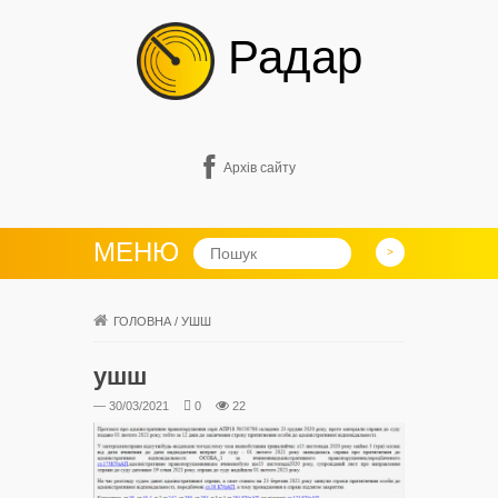
Радар
Архів сайту
МЕНЮ
ГОЛОВНА
/
УШШ
ушш
— 30/03/2021
0
22