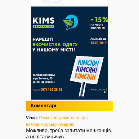
Коментарі
Розсекречуємо дані про
Virus
в
володимирську лікарню
Можливо, треба запитати мешканців,
а не втаємничув
...