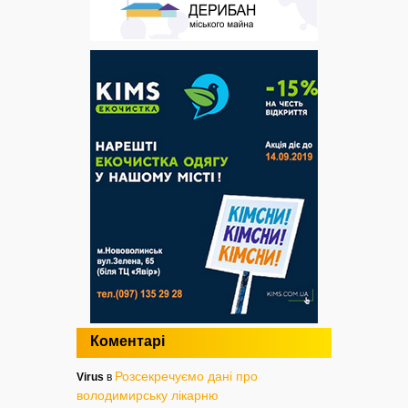
Коментарі
Розсекречуємо дані про
Virus
в
володимирську лікарню