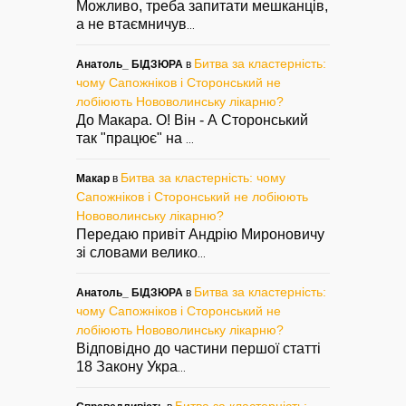
Можливо, треба запитати мешканців,
а не втаємничув
...
Битва за кластерність:
Анатоль_ БІДЗЮРА
в
чому Сапожніков і Сторонський не
лобіюють Нововолинську лікарню?
До Макара. О! Він - А Сторонський
так "працює" на
...
Битва за кластерність: чому
Макар
в
Сапожніков і Сторонський не лобіюють
Нововолинську лікарню?
Передаю привіт Андрію Мироновичу
зі словами велико
...
Битва за кластерність:
Анатоль_ БІДЗЮРА
в
чому Сапожніков і Сторонський не
лобіюють Нововолинську лікарню?
Відповідно до частини першої статті
18 Закону Укра
...
Битва за кластерність: