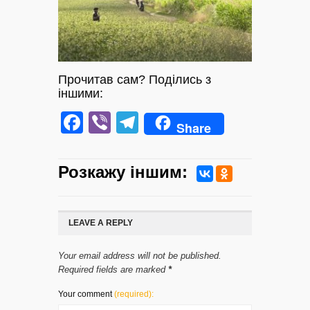
Прочитав сам? Поділись з
іншими:
Facebook
Viber
Telegram
Share
Розкажу iншим:
LEAVE A REPLY
Your email address will not be published.
Required fields are marked
*
Your comment
(required):