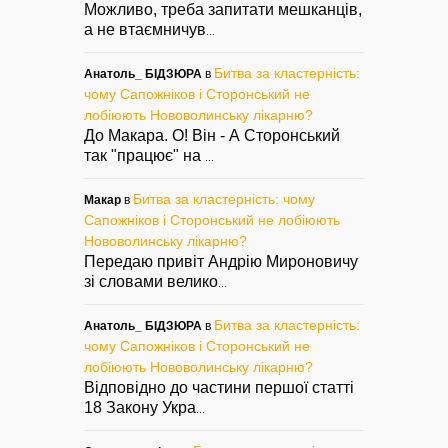
Можливо, треба запитати мешканців,
а не втаємничув
...
Битва за кластерність:
Анатоль_ БІДЗЮРА
в
чому Сапожніков і Сторонський не
лобіюють Нововолинську лікарню?
До Макара. О! Він - А Сторонський
так "працює" на
...
Битва за кластерність: чому
Макар
в
Сапожніков і Сторонський не лобіюють
Нововолинську лікарню?
Передаю привіт Андрію Мироновичу
зі словами велико
...
Битва за кластерність:
Анатоль_ БІДЗЮРА
в
чому Сапожніков і Сторонський не
лобіюють Нововолинську лікарню?
Відповідно до частини першої статті
18 Закону Укра
...