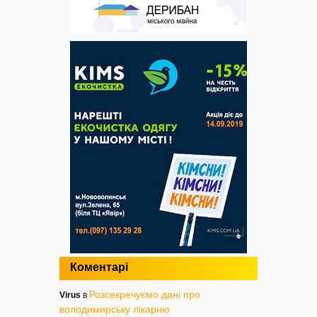
Коментарі
Розсекречуємо дані про
Virus
в
володимирську лікарню