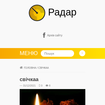
Радар
Архів сайту
МЕНЮ
ГОЛОВНА
/
СВІЧКАА
свічкаа
— 31/12/2021
0
8