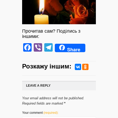
Прочитав сам? Поділись з
іншими:
Facebook
Viber
Telegram
Share
Розкажу iншим:
LEAVE A REPLY
Your email address will not be published.
Required fields are marked
*
Your comment
(required):