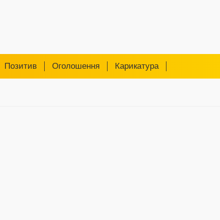
Позитив
Оголошення
Карикатура