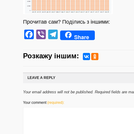
Прочитав сам? Поділись з іншими:
Facebook
Viber
Telegram
Share
Розкажу iншим:
LEAVE A REPLY
Your email address will not be published. Required fields are m
Your comment
(required):