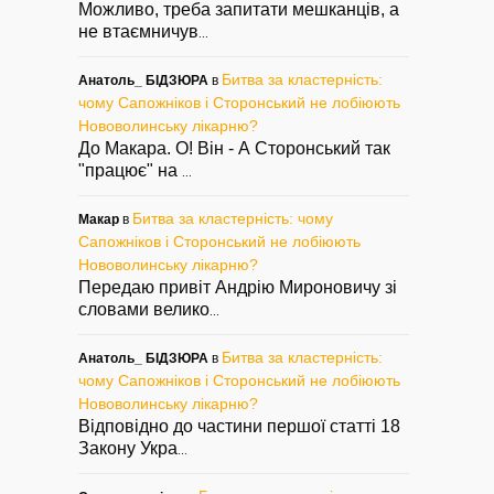
Можливо, треба запитати мешканців, а
не втаємничув
...
Битва за кластерність:
Анатоль_ БІДЗЮРА
в
чому Сапожніков і Сторонський не лобіюють
Нововолинську лікарню?
До Макара. О! Він - А Сторонський так
"працює" на
...
Битва за кластерність: чому
Макар
в
Сапожніков і Сторонський не лобіюють
Нововолинську лікарню?
Передаю привіт Андрію Мироновичу зі
словами велико
...
Битва за кластерність:
Анатоль_ БІДЗЮРА
в
чому Сапожніков і Сторонський не лобіюють
Нововолинську лікарню?
Відповідно до частини першої статті 18
Закону Укра
...