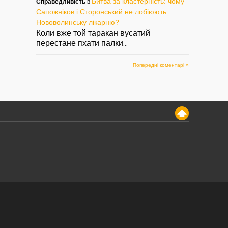
Битва за кластерність: чому
Справедливість
в
Сапожніков і Сторонський не лобіюють
Нововолинську лікарню?
Коли вже той таракан вусатий
перестане пхати палки
...
Попередні коментарі »