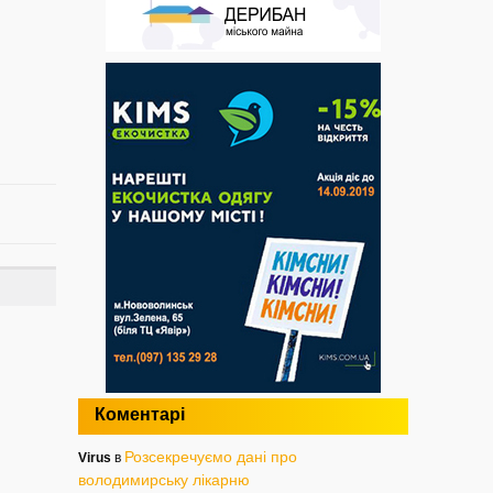
Коментарі
Розсекречуємо дані про
Virus
в
володимирську лікарню