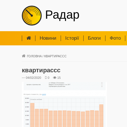
Радар
Новини
Iсторії
Блоги
Фото
ГОЛОВНА
/
КВАРТИРАССС
квартирассс
— 04/02/2020
0
15