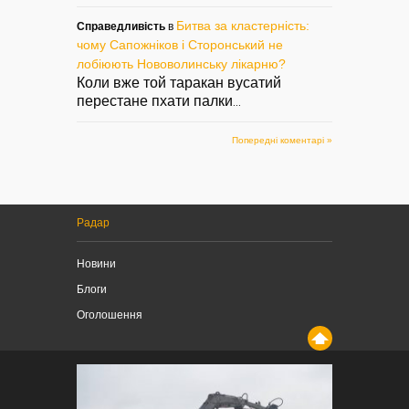
Битва за кластерність:
Справедливість
в
чому Сапожніков і Сторонський не
лобіюють Нововолинську лікарню?
Коли вже той таракан вусатий
перестане пхати палки
...
Попередні коментарі »
Радар
Новини
Блоги
Оголошення