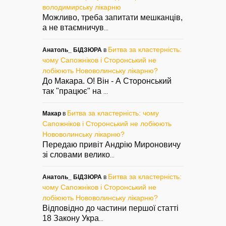
володимирську лікарню
Можливо, треба запитати мешканців,
а не втаємничув
...
Битва за кластерність:
Анатоль_ БІДЗЮРА
в
чому Сапожніков і Сторонський не
лобіюють Нововолинську лікарню?
До Макара. О! Він - А Сторонський
так "працює" на
...
Битва за кластерність: чому
Макар
в
Сапожніков і Сторонський не лобіюють
Нововолинську лікарню?
Передаю привіт Андрію Мироновичу
зі словами велико
...
Битва за кластерність:
Анатоль_ БІДЗЮРА
в
чому Сапожніков і Сторонський не
лобіюють Нововолинську лікарню?
Відповідно до частини першої статті
18 Закону Укра
...