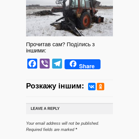
Прочитав сам? Поділись з
іншими:
Facebook
Viber
Telegram
Share
Розкажу iншим:
LEAVE A REPLY
Your email address will not be published.
Required fields are marked
*