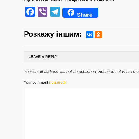
Facebook
Viber
Telegram
Share
Розкажу iншим:
LEAVE A REPLY
Your email address will not be published. Required fields are m
Your comment
(required):