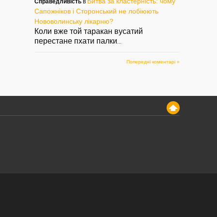
Битва за кластерність: чому
Справедливість
в
Сапожніков і Сторонський не лобіюють
Нововолинську лікарню?
Коли вже той таракан вусатий
перестане пхати палки
...
Попередні коментарі »