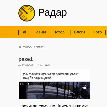
Радар
Новини
Iсторії
Блоги
Фото
ГОЛОВНА
/
РАКЕ1
раке1
— 27/02/2022
0
5
Прочитав сам? Поділись з іншими: