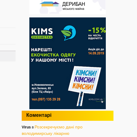
Коментарі
Розсекречуємо дані про
Virus
в
володимирську лікарню