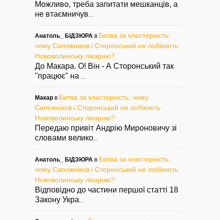
Можливо, треба запитати мешканців, а
не втаємничув
...
Битва за кластерність:
Анатоль_ БІДЗЮРА
в
чому Сапожніков і Сторонський не лобіюють
Нововолинську лікарню?
До Макара. О! Він - А Сторонський так
"працює" на
...
Битва за кластерність: чому
Макар
в
Сапожніков і Сторонський не лобіюють
Нововолинську лікарню?
Передаю привіт Андрію Мироновичу зі
словами велико
...
Битва за кластерність:
Анатоль_ БІДЗЮРА
в
чому Сапожніков і Сторонський не лобіюють
Нововолинську лікарню?
Відповідно до частини першої статті 18
Закону Укра
...