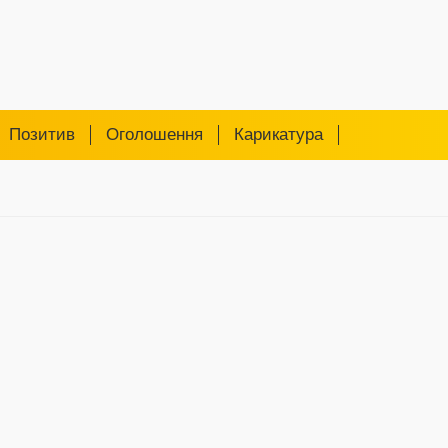
Позитив
Оголошення
Карикатура