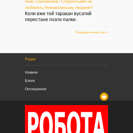
чому Сапожніков і Сторонський не
лобіюють Нововолинську лікарню?
Коли вже той таракан вусатий
перестане пхати палки
...
Попередні коментарі »
Радар
Новини
Блоги
Оголошення