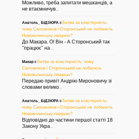
Можливо, треба запитати мешканців, а
не втаємничув
...
Битва за кластерність:
Анатоль_ БІДЗЮРА
в
чому Сапожніков і Сторонський не лобіюють
Нововолинську лікарню?
До Макара. О! Він - А Сторонський так
"працює" на
...
Битва за кластерність: чому
Макар
в
Сапожніков і Сторонський не лобіюють
Нововолинську лікарню?
Передаю привіт Андрію Мироновичу зі
словами велико
...
Битва за кластерність:
Анатоль_ БІДЗЮРА
в
чому Сапожніков і Сторонський не лобіюють
Нововолинську лікарню?
Відповідно до частини першої статті 18
Закону Укра
...