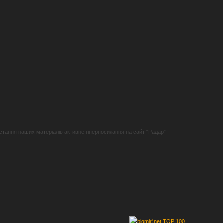
стання наших матеріалів активне гіперпосилання на сайт “Радар” –