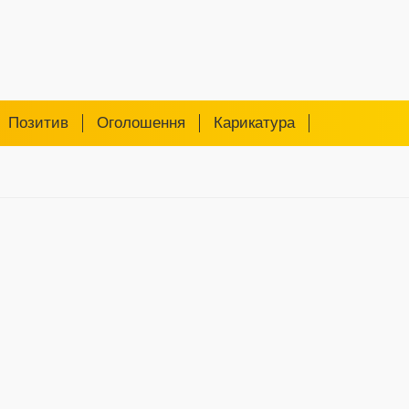
Позитив
Оголошення
Карикатура