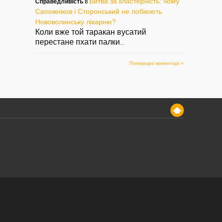
Битва за кластерність: чому
Справедливість
в
Сапожніков і Сторонський не лобіюють
Нововолинську лікарню?
Коли вже той таракан вусатий
перестане пхати палки
...
Попередні коментарі »