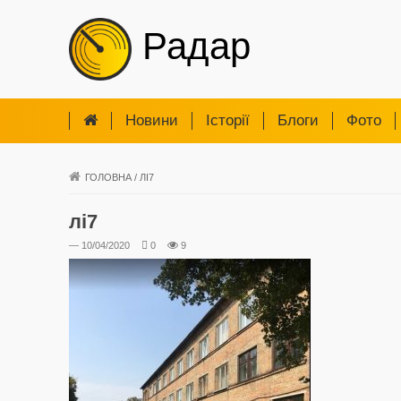
Радар
Новини
Iсторії
Блоги
Фото
ГОЛОВНА
/
ЛІ7
лі7
— 10/04/2020
0
9