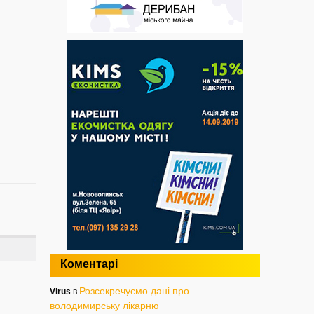
Коментарі
Розсекречуємо дані про
Virus
в
володимирську лікарню