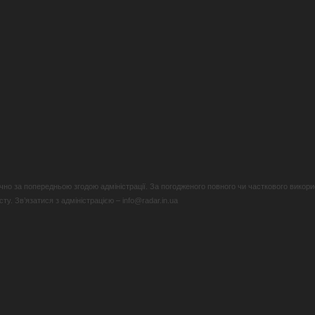
но за попередньою згодою адміністрації. За погодженого повного чи часткового викори
у. Зв’язатися з адміністрацією – info@radar.in.ua