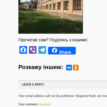
Прочитав сам? Поділись з іншими:
Facebook
Viber
Telegram
Share
Розкажу iншим:
LEAVE A REPLY
Your email address will not be published. Required fields are m
Your comment
(required):