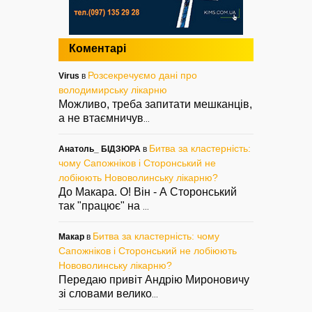
Коментарі
Розсекречуємо дані про
Virus
в
володимирську лікарню
Можливо, треба запитати мешканців,
а не втаємничув
...
Битва за кластерність:
Анатоль_ БІДЗЮРА
в
чому Сапожніков і Сторонський не
лобіюють Нововолинську лікарню?
До Макара. О! Він - А Сторонський
так "працює" на
...
Битва за кластерність: чому
Макар
в
Сапожніков і Сторонський не лобіюють
Нововолинську лікарню?
Передаю привіт Андрію Мироновичу
зі словами велико
...