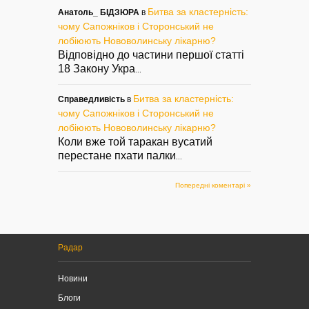
Битва за кластерність:
Анатоль_ БІДЗЮРА
в
чому Сапожніков і Сторонський не
лобіюють Нововолинську лікарню?
Відповідно до частини першої статті
18 Закону Укра
...
Битва за кластерність:
Справедливість
в
чому Сапожніков і Сторонський не
лобіюють Нововолинську лікарню?
Коли вже той таракан вусатий
перестане пхати палки
...
Попередні коментарі »
Радар
Новини
Блоги