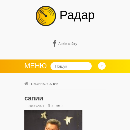
Радар
Архів сайту
МЕНЮ
ГОЛОВНА
/
САПИИ
сапии
— 20/05/2021
0
9