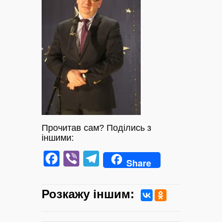
Прочитав сам? Поділись з
іншими:
Facebook
Viber
Telegram
Share
Розкажу iншим: