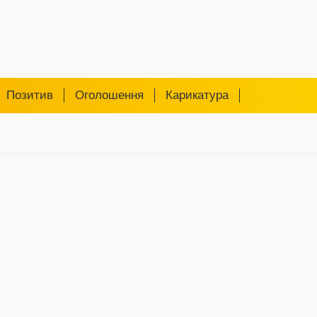
Позитив
Оголошення
Карикатура