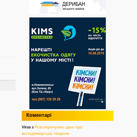
Коментарі
Розсекречуємо дані про
Virus
в
володимирську лікарню