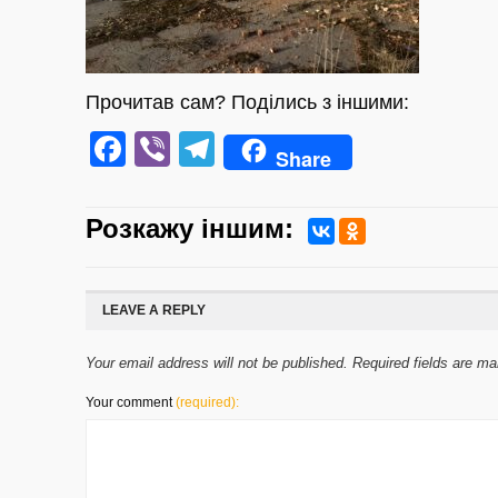
Прочитав сам? Поділись з іншими:
Facebook
Viber
Telegram
Share
Розкажу iншим:
LEAVE A REPLY
Your email address will not be published. Required fields are m
Your comment
(required):