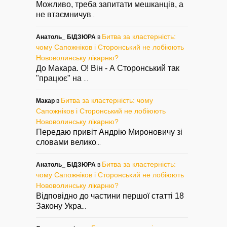
Можливо, треба запитати мешканців, а
не втаємничув
...
Битва за кластерність:
Анатоль_ БІДЗЮРА
в
чому Сапожніков і Сторонський не лобіюють
Нововолинську лікарню?
До Макара. О! Він - А Сторонський так
"працює" на
...
Битва за кластерність: чому
Макар
в
Сапожніков і Сторонський не лобіюють
Нововолинську лікарню?
Передаю привіт Андрію Мироновичу зі
словами велико
...
Битва за кластерність:
Анатоль_ БІДЗЮРА
в
чому Сапожніков і Сторонський не лобіюють
Нововолинську лікарню?
Відповідно до частини першої статті 18
Закону Укра
...