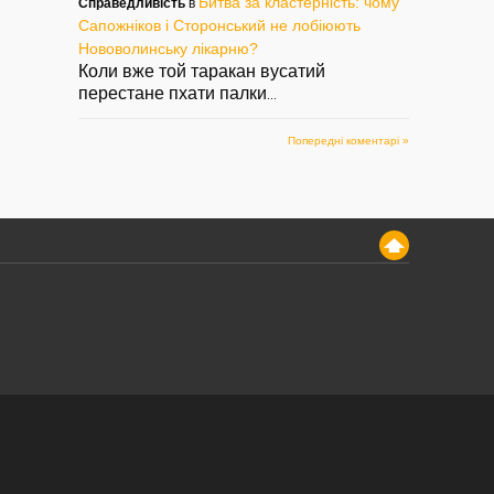
Битва за кластерність: чому
Справедливість
в
Сапожніков і Сторонський не лобіюють
Нововолинську лікарню?
Коли вже той таракан вусатий
перестане пхати палки
...
Попередні коментарі »