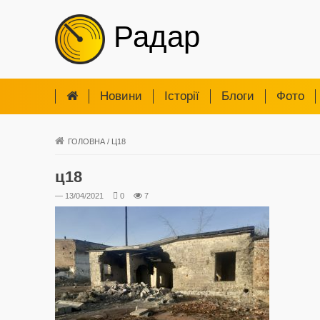
Радар
Новини
Iсторії
Блоги
Фото
ГОЛОВНА
/
Ц18
ц18
— 13/04/2021
0
7