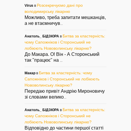
Розсекречуємо дані про
Virus
в
володимирську лікарню
Можливо, треба запитати мешканців,
а не втаємничув
...
Битва за кластерність:
Анатоль_ БІДЗЮРА
в
чому Сапожніков і Сторонський не
лобіюють Нововолинську лікарню?
До Макара. О! Він - А Сторонський
так "працює" на
...
Битва за кластерність: чому
Макар
в
Сапожніков і Сторонський не лобіюють
Нововолинську лікарню?
Передаю привіт Андрію Мироновичу
зі словами велико
...
Битва за кластерність:
Анатоль_ БІДЗЮРА
в
чому Сапожніков і Сторонський не
лобіюють Нововолинську лікарню?
Відповідно до частини першої статті