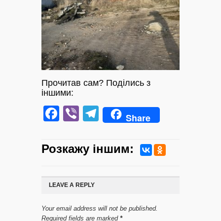
Прочитав сам? Поділись з
іншими:
Facebook
Viber
Telegram
Share
Розкажу iншим:
LEAVE A REPLY
Your email address will not be published.
Required fields are marked
*