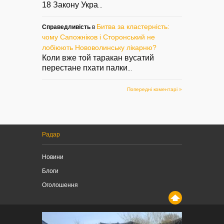
18 Закону Укра
...
Битва за кластерність:
Справедливість
в
чому Сапожніков і Сторонський не
лобіюють Нововолинську лікарню?
Коли вже той таракан вусатий
перестане пхати палки
...
Попередні коментарі »
Радар
Новини
Блоги
Оголошення