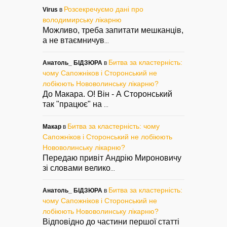
Розсекречуємо дані про
Virus
в
володимирську лікарню
Можливо, треба запитати мешканців,
а не втаємничув
...
Битва за кластерність:
Анатоль_ БІДЗЮРА
в
чому Сапожніков і Сторонський не
лобіюють Нововолинську лікарню?
До Макара. О! Він - А Сторонський
так "працює" на
...
Битва за кластерність: чому
Макар
в
Сапожніков і Сторонський не лобіюють
Нововолинську лікарню?
Передаю привіт Андрію Мироновичу
зі словами велико
...
Битва за кластерність:
Анатоль_ БІДЗЮРА
в
чому Сапожніков і Сторонський не
лобіюють Нововолинську лікарню?
Відповідно до частини першої статті