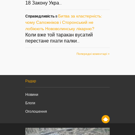
18 Закону Укра
...
Битва за кластерність:
Справедливість
в
чому Сапожніков і Сторонський не
лобіюють Нововолинську лікарню?
Коли вже той таракан вусатий
перестане пхати палки
...
Попередні коментарі »
Радар
Новини
Блоги
Оголошення