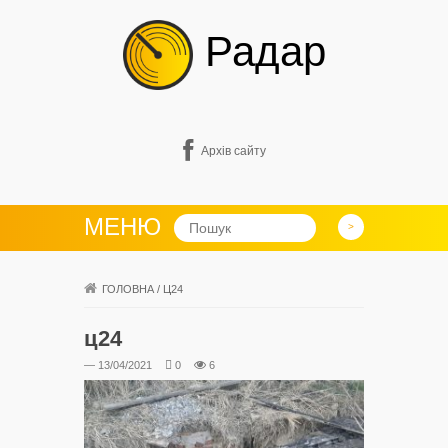
Радар
Архів сайту
МЕНЮ
ГОЛОВНА
/
Ц24
ц24
— 13/04/2021
0
6