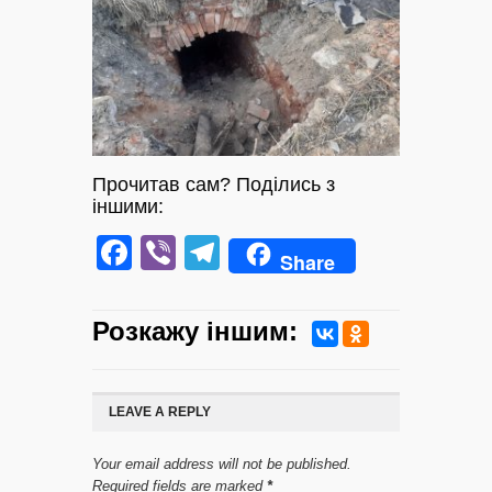
Прочитав сам? Поділись з
іншими:
Facebook
Viber
Telegram
Share
Розкажу iншим:
LEAVE A REPLY
Your email address will not be published.
Required fields are marked
*