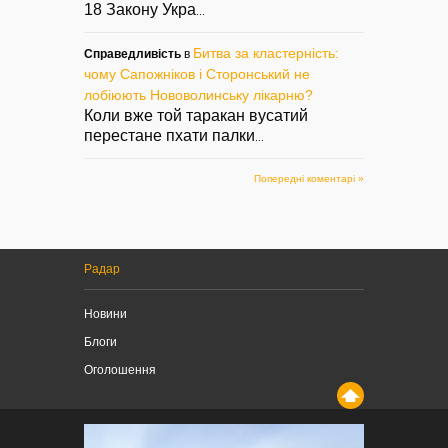
18 Закону Укра
...
Битва за кластерність:
Справедливість
в
чому Сапожніков і Сторонський не
лобіюють Нововолинську лікарню?
Коли вже той таракан вусатий
перестане пхати палки
...
Попередні коментарі »
Радар
Новини
Блоги
Оголошення