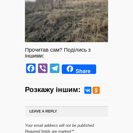
Прочитав сам? Поділись з
іншими:
Facebook
Viber
Telegram
Share
Розкажу iншим:
LEAVE A REPLY
Your email address will not be published.
Required fields are marked
*