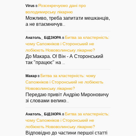
Розсекречуємо дані про
Virus
в
володимирську лікарню
Можливо, треба запитати мешканців,
а не втаємничув
...
Битва за кластерність:
Анатоль_ БІДЗЮРА
в
чому Сапожніков і Сторонський не
лобіюють Нововолинську лікарню?
До Макара. О! Він - А Сторонський
так "працює" на
...
Битва за кластерність: чому
Макар
в
Сапожніков і Сторонський не лобіюють
Нововолинську лікарню?
Передаю привіт Андрію Мироновичу
зі словами велико
...
Битва за кластерність:
Анатоль_ БІДЗЮРА
в
чому Сапожніков і Сторонський не
лобіюють Нововолинську лікарню?
Відповідно до частини першої статті