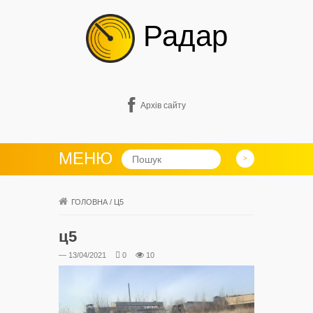
Радар
Архів сайту
МЕНЮ
ГОЛОВНА
/
Ц5
ц5
— 13/04/2021
0
10