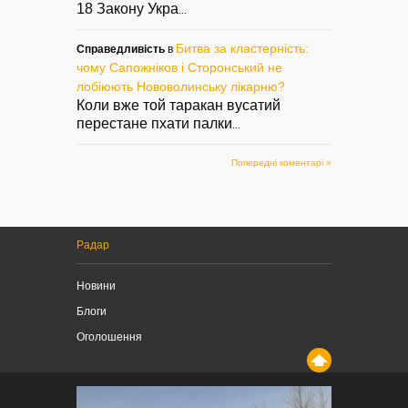
18 Закону Укра
...
Битва за кластерність:
Справедливість
в
чому Сапожніков і Сторонський не
лобіюють Нововолинську лікарню?
Коли вже той таракан вусатий
перестане пхати палки
...
Попередні коментарі »
Радар
Новини
Блоги
Оголошення