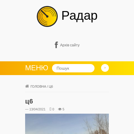
Радар
Архів сайту
МЕНЮ
ГОЛОВНА
/
Ц6
ц6
— 13/04/2021
0
5