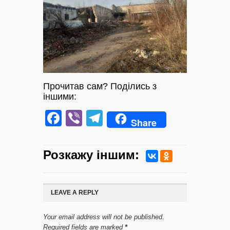
Прочитав сам? Поділись з
іншими:
Facebook
Viber
Telegram
Share
Розкажу iншим:
LEAVE A REPLY
Your email address will not be published.
Required fields are marked
*