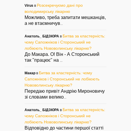
Розсекречуємо дані про
Virus
в
володимирську лікарню
Можливо, треба запитати мешканців,
а не втаємничув
...
Битва за кластерність:
Анатоль_ БІДЗЮРА
в
чому Сапожніков і Сторонський не
лобіюють Нововолинську лікарню?
До Макара. О! Він - А Сторонський
так "працює" на
...
Битва за кластерність: чому
Макар
в
Сапожніков і Сторонський не лобіюють
Нововолинську лікарню?
Передаю привіт Андрію Мироновичу
зі словами велико
...
Битва за кластерність:
Анатоль_ БІДЗЮРА
в
чому Сапожніков і Сторонський не
лобіюють Нововолинську лікарню?
Відповідно до частини першої статті