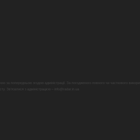
но за попередньою згодою адміністрації. За погодженого повного чи часткового викори
у. Зв’язатися з адміністрацією – info@radar.in.ua