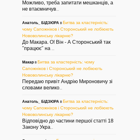
Можливо, треба запитати мешканців, а
не втаємничув
...
Битва за кластерність:
Анатоль_ БІДЗЮРА
в
чому Сапожніков і Сторонський не лобіюють
Нововолинську лікарню?
До Макара. О! Він - А Сторонський так
"працює" на
...
Битва за кластерність: чому
Макар
в
Сапожніков і Сторонський не лобіюють
Нововолинську лікарню?
Передаю привіт Андрію Мироновичу зі
словами велико
...
Битва за кластерність:
Анатоль_ БІДЗЮРА
в
чому Сапожніков і Сторонський не лобіюють
Нововолинську лікарню?
Відповідно до частини першої статті 18
Закону Укра
...