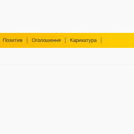
Позитив
Оголошення
Карикатура