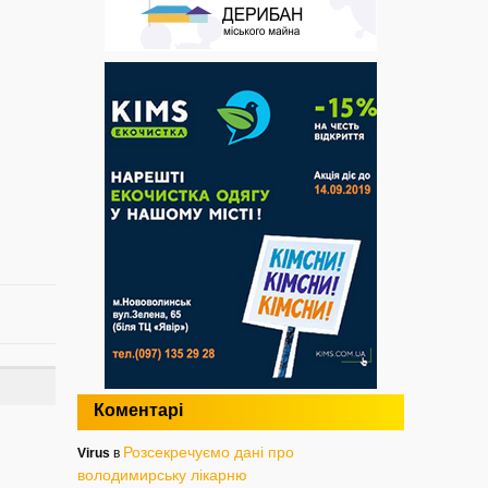
Коментарі
Розсекречуємо дані про
Virus
в
володимирську лікарню