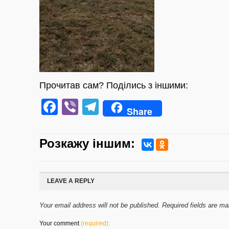
Прочитав сам? Поділись з іншими:
Facebook
Viber
Telegram
Share
Розкажу iншим:
LEAVE A REPLY
Your email address will not be published. Required fields are m
Your comment
(required):