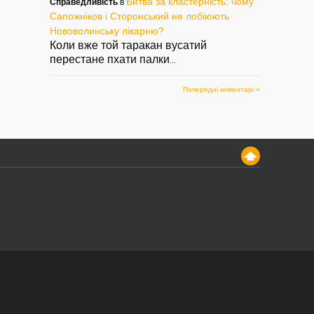
Битва за кластерність: чому
Справедливість
в
Сапожніков і Сторонський не лобіюють
Нововолинську лікарню?
Коли вже той таракан вусатий
перестане пхати палки
...
Попередні коментарі »