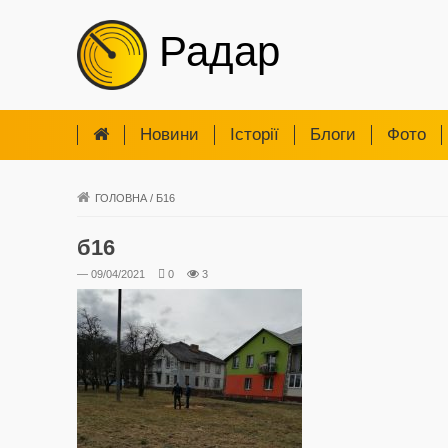
Радар
Новини
Iсторії
Блоги
Фото
ГОЛОВНА
/
Б16
б16
— 09/04/2021
0
3