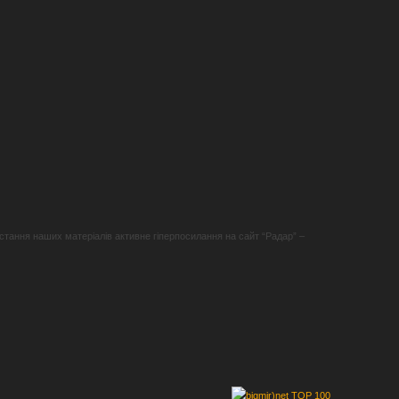
стання наших матеріалів активне гіперпосилання на сайт “Радар” –