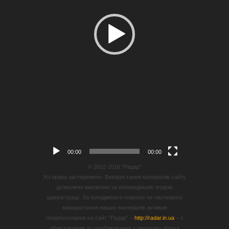
00:00
00:00
© 2012-2016 “Радар”
Усі права застережено. Використання матеріалів сайту
дозволено виключно за попередньою згодою
адміністрації. За погодженого повного чи часткового
використання наших матеріалів активне
гіперпосилання на сайт “Радар” –
http://radar.in.ua
– є
обов’язковим до опублікування у першому абзаці