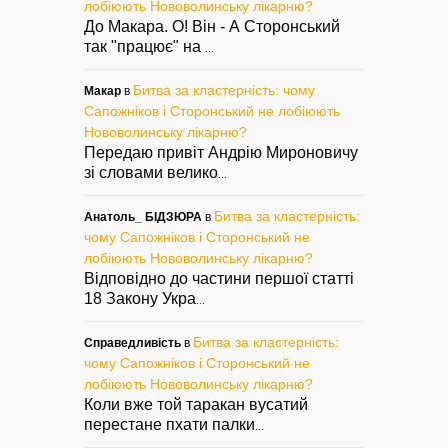
лобіюють Нововолинську лікарню?
До Макара. О! Він - А Сторонський
так "працює" на
...
Битва за кластерність: чому
Макар
в
Сапожніков і Сторонський не лобіюють
Нововолинську лікарню?
Передаю привіт Андрію Мироновичу
зі словами велико
...
Битва за кластерність:
Анатоль_ БІДЗЮРА
в
чому Сапожніков і Сторонський не
лобіюють Нововолинську лікарню?
Відповідно до частини першої статті
18 Закону Укра
...
Битва за кластерність:
Справедливість
в
чому Сапожніков і Сторонський не
лобіюють Нововолинську лікарню?
Коли вже той таракан вусатий
перестане пхати палки
...