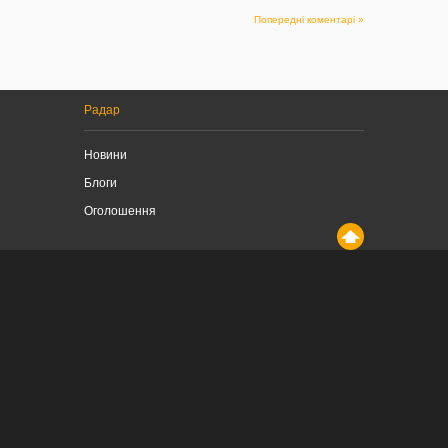
Попередні коментарі »
Радар
Новини
Блоги
Оголошення
Відеопрогравач