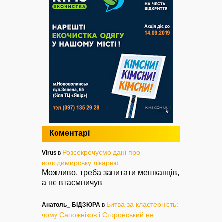
Коментарі
Розсекречуємо дані про
Virus
в
володимирську лікарню
Можливо, треба запитати мешканців,
а не втаємничув
...
Битва за кластерність:
Анатоль_ БІДЗЮРА
в
чому Сапожніков і Сторонський не