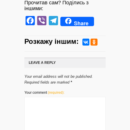
Прочитав сам? Поділись з
іншими:
Facebook
Viber
Telegram
Share
Розкажу iншим:
LEAVE A REPLY
Your email address will not be published.
Required fields are marked
*
Your comment
(required):