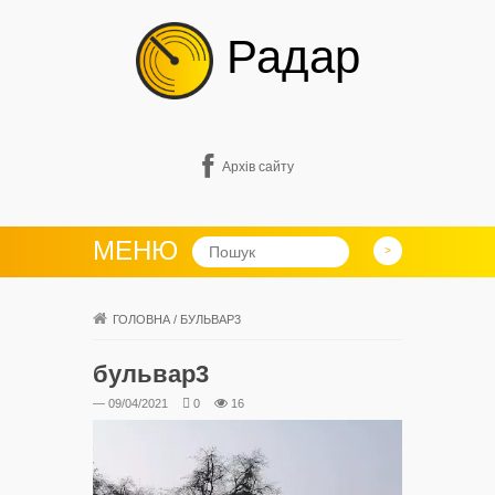
Радар
Архів сайту
МЕНЮ
ГОЛОВНА
/
БУЛЬВАР3
бульвар3
— 09/04/2021
0
16
Відеопрогравач