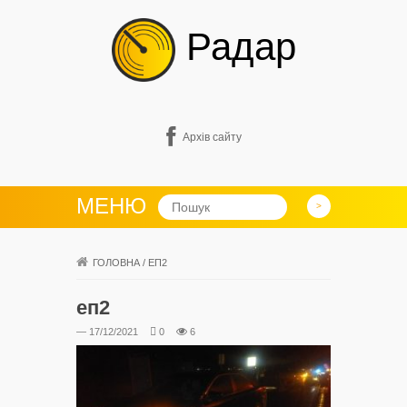
Радар
Архів сайту
МЕНЮ
ГОЛОВНА
/
ЕП2
еп2
— 17/12/2021
0
6