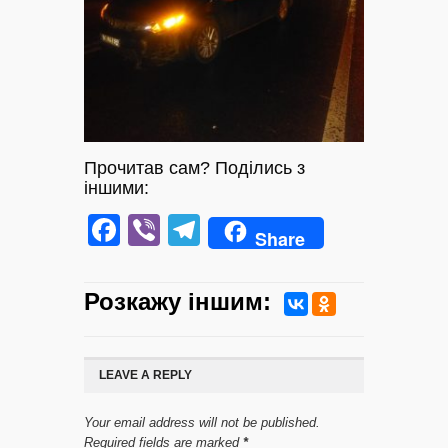
Прочитав сам? Поділись з
іншими:
Facebook
Viber
Telegram
Share
Розкажу iншим:
LEAVE A REPLY
Your email address will not be published.
Required fields are marked
*