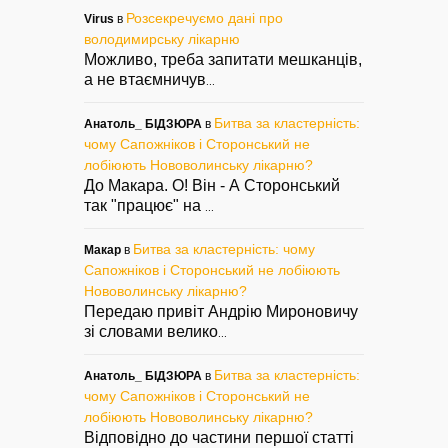
Розсекречуємо дані про
Virus
в
володимирську лікарню
Можливо, треба запитати мешканців,
а не втаємничув
...
Битва за кластерність:
Анатоль_ БІДЗЮРА
в
чому Сапожніков і Сторонський не
лобіюють Нововолинську лікарню?
До Макара. О! Він - А Сторонський
так "працює" на
...
Битва за кластерність: чому
Макар
в
Сапожніков і Сторонський не лобіюють
Нововолинську лікарню?
Передаю привіт Андрію Мироновичу
зі словами велико
...
Битва за кластерність:
Анатоль_ БІДЗЮРА
в
чому Сапожніков і Сторонський не
лобіюють Нововолинську лікарню?
Відповідно до частини першої статті