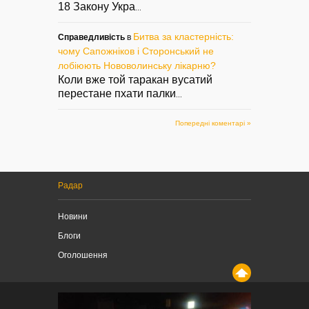
18 Закону Укра
...
Битва за кластерність:
Справедливість
в
чому Сапожніков і Сторонський не
лобіюють Нововолинську лікарню?
Коли вже той таракан вусатий
перестане пхати палки
...
Попередні коментарі »
Радар
Новини
Блоги
Оголошення