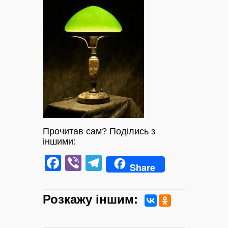
Прочитав сам? Поділись з
іншими:
Facebook
Viber
Telegram
Share
Розкажу iншим: