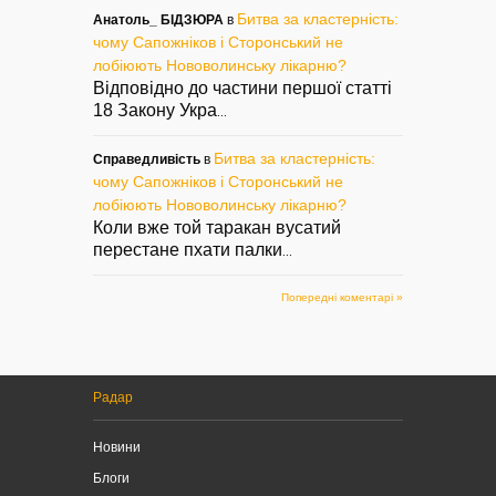
Битва за кластерність:
Анатоль_ БІДЗЮРА
в
чому Сапожніков і Сторонський не
лобіюють Нововолинську лікарню?
Відповідно до частини першої статті
18 Закону Укра
...
Битва за кластерність:
Справедливість
в
чому Сапожніков і Сторонський не
лобіюють Нововолинську лікарню?
Коли вже той таракан вусатий
перестане пхати палки
...
Попередні коментарі »
Радар
Новини
Блоги