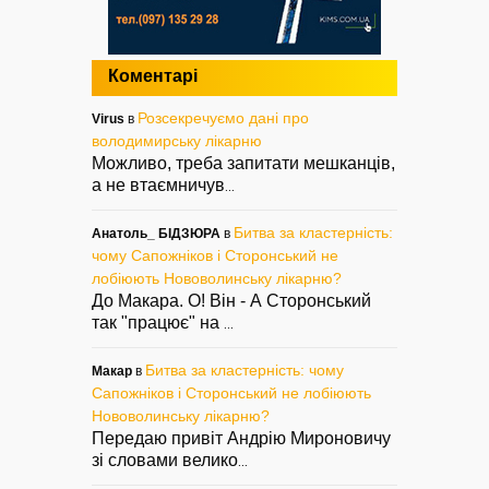
Коментарі
Розсекречуємо дані про
Virus
в
володимирську лікарню
Можливо, треба запитати мешканців,
а не втаємничув
...
Битва за кластерність:
Анатоль_ БІДЗЮРА
в
чому Сапожніков і Сторонський не
лобіюють Нововолинську лікарню?
До Макара. О! Він - А Сторонський
так "працює" на
...
Битва за кластерність: чому
Макар
в
Сапожніков і Сторонський не лобіюють
Нововолинську лікарню?
Передаю привіт Андрію Мироновичу
зі словами велико
...