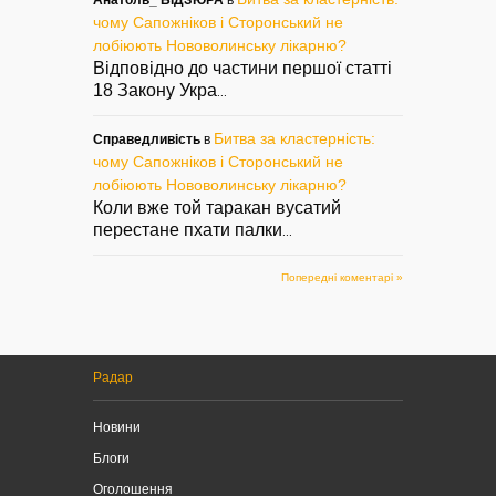
чому Сапожніков і Сторонський не
лобіюють Нововолинську лікарню?
Відповідно до частини першої статті
18 Закону Укра
...
Битва за кластерність:
Справедливість
в
чому Сапожніков і Сторонський не
лобіюють Нововолинську лікарню?
Коли вже той таракан вусатий
перестане пхати палки
...
Попередні коментарі »
Радар
Новини
Блоги
Оголошення