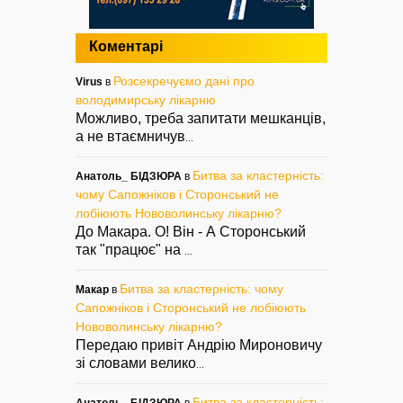
Коментарі
Розсекречуємо дані про
Virus
в
володимирську лікарню
Можливо, треба запитати мешканців,
а не втаємничув
...
Битва за кластерність:
Анатоль_ БІДЗЮРА
в
чому Сапожніков і Сторонський не
лобіюють Нововолинську лікарню?
До Макара. О! Він - А Сторонський
так "працює" на
...
Битва за кластерність: чому
Макар
в
Сапожніков і Сторонський не лобіюють
Нововолинську лікарню?
Передаю привіт Андрію Мироновичу
зі словами велико
...
Битва за кластерність:
Анатоль_ БІДЗЮРА
в