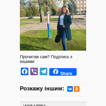
Прочитав сам? Поділись з
іншими:
Facebook
Viber
Telegram
Share
Розкажу iншим:
LEAVE A REPLY