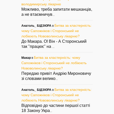
володимирську лікарню
Можливо, треба запитати мешканців,
а не втаємничув
...
Битва за кластерність:
Анатоль_ БІДЗЮРА
в
чому Сапожніков і Сторонський не
лобіюють Нововолинську лікарню?
До Макара. О! Він - А Сторонський
так "працює" на
...
Битва за кластерність: чому
Макар
в
Сапожніков і Сторонський не лобіюють
Нововолинську лікарню?
Передаю привіт Андрію Мироновичу
зі словами велико
...
Битва за кластерність:
Анатоль_ БІДЗЮРА
в
чому Сапожніков і Сторонський не
лобіюють Нововолинську лікарню?
Відповідно до частини першої статті
18 Закону Укра
...