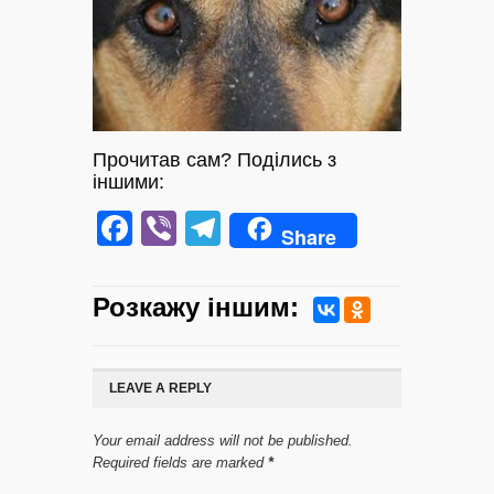
Прочитав сам? Поділись з
іншими:
Facebook
Viber
Telegram
Share
Розкажу iншим:
LEAVE A REPLY
Your email address will not be published.
Required fields are marked
*