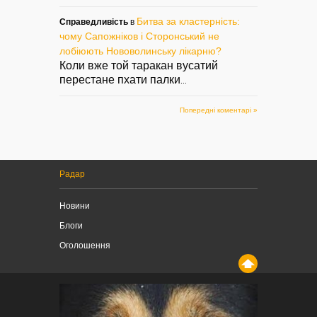
Битва за кластерність:
Справедливість
в
чому Сапожніков і Сторонський не
лобіюють Нововолинську лікарню?
Коли вже той таракан вусатий
перестане пхати палки
...
Попередні коментарі »
Радар
Новини
Блоги
Оголошення