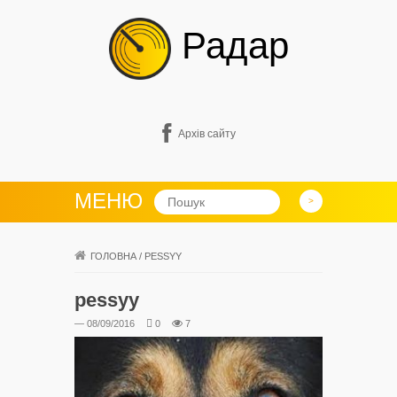
Радар
Архів сайту
МЕНЮ
ГОЛОВНА
/
PESSYY
pessyy
— 08/09/2016
0
7