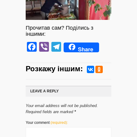
Прочитав сам? Поділись з
іншими:
Facebook
Viber
Telegram
Share
Розкажу iншим:
LEAVE A REPLY
Your email address will not be published.
Required fields are marked
*
Your comment
(required):