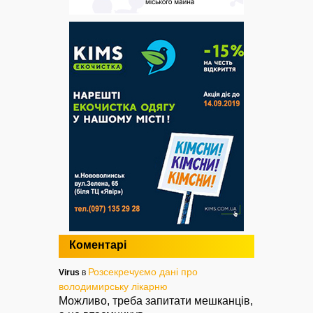
Коментарі
Розсекречуємо дані про
Virus
в
володимирську лікарню
Можливо, треба запитати мешканців,