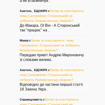
а не втаємничув
...
Битва за кластерність:
Анатоль_ БІДЗЮРА
в
чому Сапожніков і Сторонський не
лобіюють Нововолинську лікарню?
До Макара. О! Він - А Сторонський
так "працює" на
...
Битва за кластерність: чому
Макар
в
Сапожніков і Сторонський не лобіюють
Нововолинську лікарню?
Передаю привіт Андрію Мироновичу
зі словами велико
...
Битва за кластерність:
Анатоль_ БІДЗЮРА
в
чому Сапожніков і Сторонський не
лобіюють Нововолинську лікарню?
Відповідно до частини першої статті
18 Закону Укра
...
Битва за кластерність:
Справедливість
в
чому Сапожніков і Сторонський не