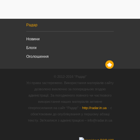
Радар
Новини
Блоги
Оголошення
© 2012-2016 “Радар”
Усі права застережено. Використання матеріалів сайту
дозволено виключно за попередньою згодою
адміністрації. За погодженого повного чи часткового
використання наших матеріалів активне
гіперпосилання на сайт “Радар” –
http://radar.in.ua
– є
обов’язковим до опублікування у першому абзаці
тексту. Зв’язатися з адміністрацією – info@radar.in.ua