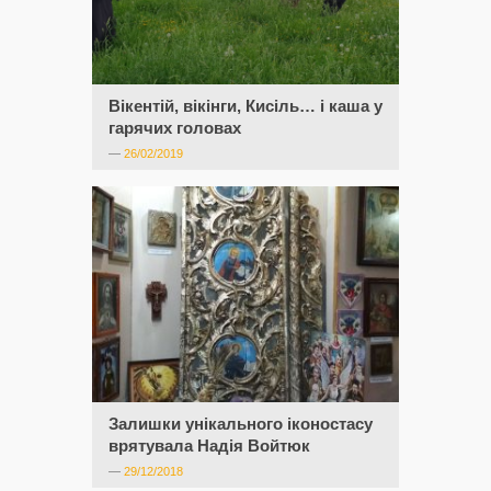
Вікентій, вікінги, Кисіль… і каша у
гарячих головах
—
26/02/2019
Залишки унікального іконостасу
врятувала Надія Войтюк
—
29/12/2018