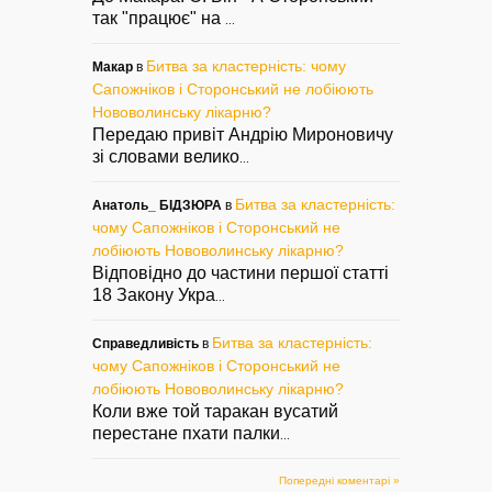
так "працює" на
...
Битва за кластерність: чому
Макар
в
Сапожніков і Сторонський не лобіюють
Нововолинську лікарню?
Передаю привіт Андрію Мироновичу
зі словами велико
...
Битва за кластерність:
Анатоль_ БІДЗЮРА
в
чому Сапожніков і Сторонський не
лобіюють Нововолинську лікарню?
Відповідно до частини першої статті
18 Закону Укра
...
Битва за кластерність:
Справедливість
в
чому Сапожніков і Сторонський не
лобіюють Нововолинську лікарню?
Коли вже той таракан вусатий
перестане пхати палки
...
Попередні коментарі »