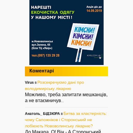
Коментарі
Розсекречуємо дані про
Virus
в
володимирську лікарню
Можливо, треба запитати мешканців,
а не втаємничув
...
Битва за кластерність:
Анатоль_ БІДЗЮРА
в
чому Сапожніков і Сторонський не
лобіюють Нововолинську лікарню?
До Макара. О! Він - А Сторонський