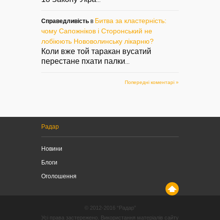
...
Битва за кластерність:
Справедливість
в
чому Сапожніков і Сторонський не
лобіюють Нововолинську лікарню?
Коли вже той таракан вусатий
перестане пхати палки
...
Попередні коментарі »
Радар
Новини
Блоги
Оголошення
© 2012-2016 “Радар”
Усі права застережено. Використання матеріалів сайту