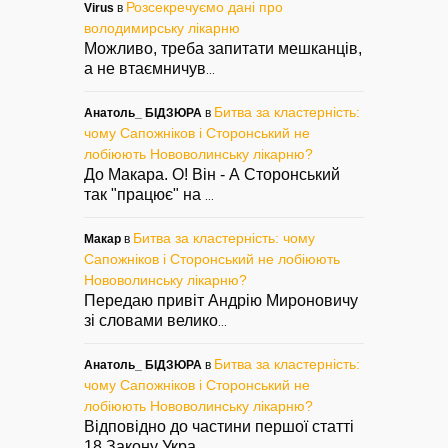
Розсекречуємо дані про
Virus
в
володимирську лікарню
Можливо, треба запитати мешканців,
а не втаємничув
...
Битва за кластерність:
Анатоль_ БІДЗЮРА
в
чому Сапожніков і Сторонський не
лобіюють Нововолинську лікарню?
До Макара. О! Він - А Сторонський
так "працює" на
...
Битва за кластерність: чому
Макар
в
Сапожніков і Сторонський не лобіюють
Нововолинську лікарню?
Передаю привіт Андрію Мироновичу
зі словами велико
...
Битва за кластерність:
Анатоль_ БІДЗЮРА
в
чому Сапожніков і Сторонський не
лобіюють Нововолинську лікарню?
Відповідно до частини першої статті
18 Закону Укра