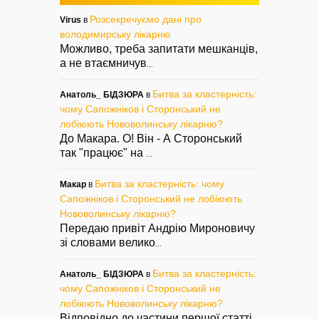
Розсекречуємо дані про
Virus
в
володимирську лікарню
Можливо, треба запитати мешканців,
а не втаємничув
...
Битва за кластерність:
Анатоль_ БІДЗЮРА
в
чому Сапожніков і Сторонський не
лобіюють Нововолинську лікарню?
До Макара. О! Він - А Сторонський
так "працює" на
...
Битва за кластерність: чому
Макар
в
Сапожніков і Сторонський не лобіюють
Нововолинську лікарню?
Передаю привіт Андрію Мироновичу
зі словами велико
...
Битва за кластерність:
Анатоль_ БІДЗЮРА
в
чому Сапожніков і Сторонський не
лобіюють Нововолинську лікарню?
Відповідно до частини першої статті