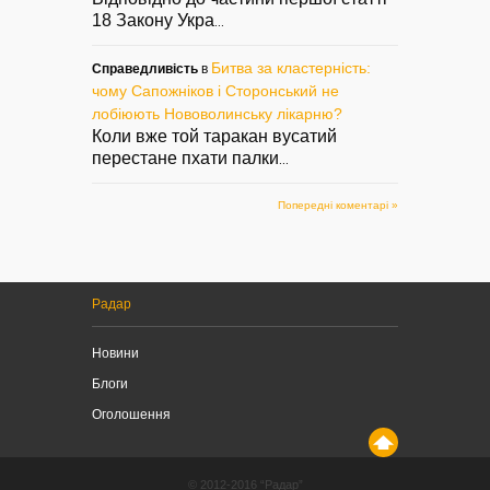
18 Закону Укра
...
Битва за кластерність:
Справедливість
в
чому Сапожніков і Сторонський не
лобіюють Нововолинську лікарню?
Коли вже той таракан вусатий
перестане пхати палки
...
Попередні коментарі »
Радар
Новини
Блоги
Оголошення
© 2012-2016 “Радар”