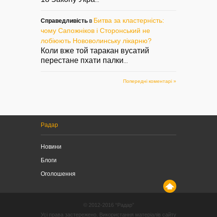
...
Битва за кластерність:
Справедливість
в
чому Сапожніков і Сторонський не
лобіюють Нововолинську лікарню?
Коли вже той таракан вусатий
перестане пхати палки
...
Попередні коментарі »
Радар
Новини
Блоги
Оголошення
© 2012-2016 “Радар”
Усі права застережено. Використання матеріалів сайту