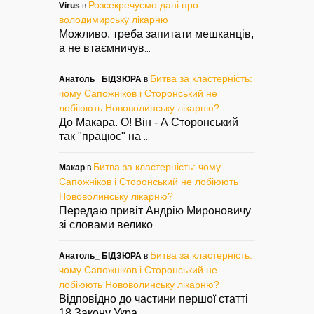
Розсекречуємо дані про
Virus
в
володимирську лікарню
Можливо, треба запитати мешканців,
а не втаємничув
...
Битва за кластерність:
Анатоль_ БІДЗЮРА
в
чому Сапожніков і Сторонський не
лобіюють Нововолинську лікарню?
До Макара. О! Він - А Сторонський
так "працює" на
...
Битва за кластерність: чому
Макар
в
Сапожніков і Сторонський не лобіюють
Нововолинську лікарню?
Передаю привіт Андрію Мироновичу
зі словами велико
...
Битва за кластерність:
Анатоль_ БІДЗЮРА
в
чому Сапожніков і Сторонський не
лобіюють Нововолинську лікарню?
Відповідно до частини першої статті
18 Закону Укра