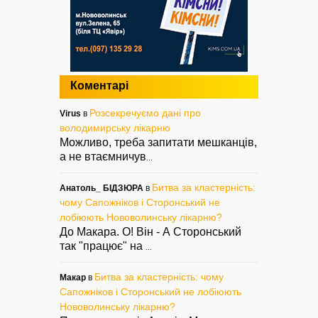
Коментарі
Розсекречуємо дані про
Virus
в
володимирську лікарню
Можливо, треба запитати мешканців,
а не втаємничув
...
Битва за кластерність:
Анатоль_ БІДЗЮРА
в
чому Сапожніков і Сторонський не
лобіюють Нововолинську лікарню?
До Макара. О! Він - А Сторонський
так "працює" на
...
Битва за кластерність: чому
Макар
в
Сапожніков і Сторонський не лобіюють
Нововолинську лікарню?