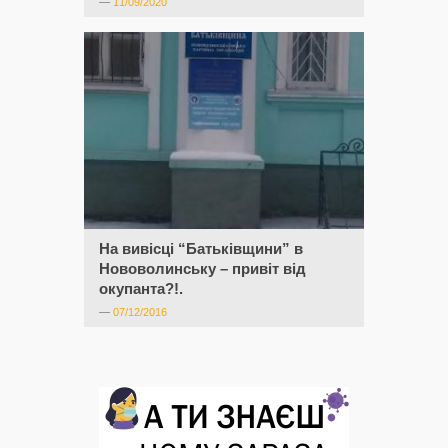
—
11/09/2020
На вивісці “Батьківщини” в
Нововолинську – привіт від
окупанта?!.
—
07/12/2016