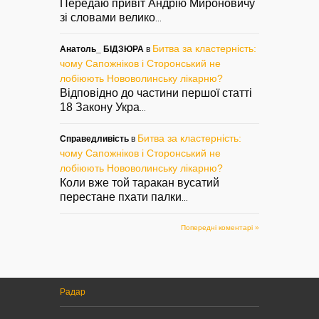
Передаю привіт Андрію Мироновичу
зі словами велико
...
Битва за кластерність:
Анатоль_ БІДЗЮРА
в
чому Сапожніков і Сторонський не
лобіюють Нововолинську лікарню?
Відповідно до частини першої статті
18 Закону Укра
...
Битва за кластерність:
Справедливість
в
чому Сапожніков і Сторонський не
лобіюють Нововолинську лікарню?
Коли вже той таракан вусатий
перестане пхати палки
...
Попередні коментарі »
Радар