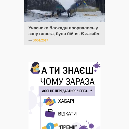
Учасники блокади прорвались у
зону ворога, була бійня. Є загиблі
—
30/01/2017