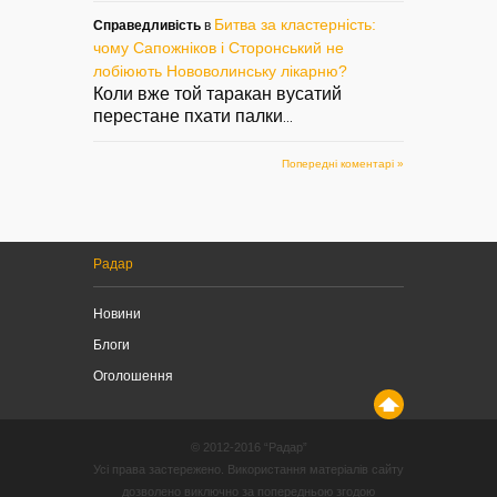
Битва за кластерність:
Справедливість
в
чому Сапожніков і Сторонський не
лобіюють Нововолинську лікарню?
Коли вже той таракан вусатий
перестане пхати палки
...
Попередні коментарі »
Радар
Новини
Блоги
Оголошення
© 2012-2016 “Радар”
Усі права застережено. Використання матеріалів сайту
дозволено виключно за попередньою згодою