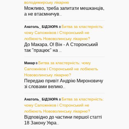
володимирську лікарню
Можливо, треба запитати мешканців,
а не втаємничув
...
Битва за кластерність:
Анатоль_ БІДЗЮРА
в
чому Сапожніков і Сторонський не
лобіюють Нововолинську лікарню?
До Макара. О! Він - А Сторонський
так "працює" на
...
Битва за кластерність: чому
Макар
в
Сапожніков і Сторонський не лобіюють
Нововолинську лікарню?
Передаю привіт Андрію Мироновичу
зі словами велико
...
Битва за кластерність:
Анатоль_ БІДЗЮРА
в
чому Сапожніков і Сторонський не
лобіюють Нововолинську лікарню?
Відповідно до частини першої статті
18 Закону Укра
...