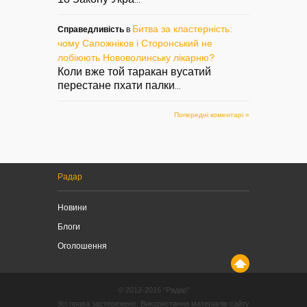
...
Битва за кластерність:
Справедливість
в
чому Сапожніков і Сторонський не
лобіюють Нововолинську лікарню?
Коли вже той таракан вусатий
перестане пхати палки
...
Попередні коментарі »
Радар
Новини
Блоги
Оголошення
© 2012-2016 “Радар”
Усі права застережено. Використання матеріалів сайту