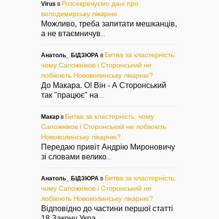
Розсекречуємо дані про
Virus
в
володимирську лікарню
Можливо, треба запитати мешканців,
а не втаємничув
...
Битва за кластерність:
Анатоль_ БІДЗЮРА
в
чому Сапожніков і Сторонський не
лобіюють Нововолинську лікарню?
До Макара. О! Він - А Сторонський
так "працює" на
...
Битва за кластерність: чому
Макар
в
Сапожніков і Сторонський не лобіюють
Нововолинську лікарню?
Передаю привіт Андрію Мироновичу
зі словами велико
...
Битва за кластерність:
Анатоль_ БІДЗЮРА
в
чому Сапожніков і Сторонський не
лобіюють Нововолинську лікарню?
Відповідно до частини першої статті
18 Закону Укра