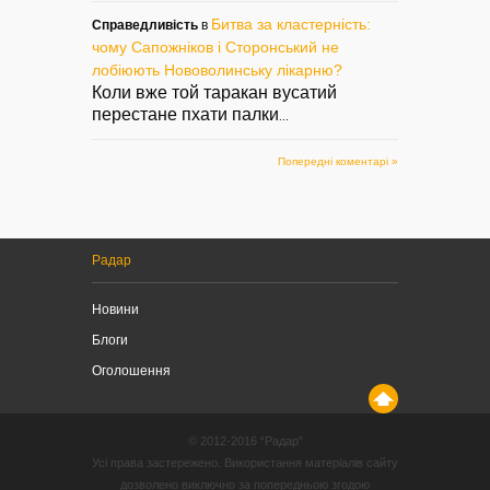
Битва за кластерність:
Справедливість
в
чому Сапожніков і Сторонський не
лобіюють Нововолинську лікарню?
Коли вже той таракан вусатий
перестане пхати палки
...
Попередні коментарі »
Радар
Новини
Блоги
Оголошення
© 2012-2016 “Радар”
Усі права застережено. Використання матеріалів сайту
дозволено виключно за попередньою згодою