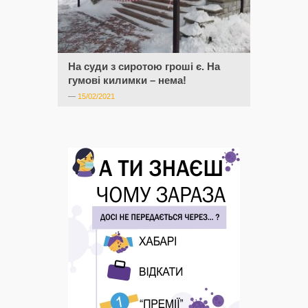
На суди з сиротою гроші є. На
гумові килимки – нема!
—
15/02/2021