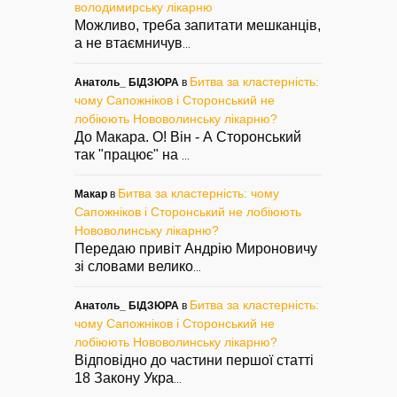
володимирську лікарню
Можливо, треба запитати мешканців,
а не втаємничув
...
Битва за кластерність:
Анатоль_ БІДЗЮРА
в
чому Сапожніков і Сторонський не
лобіюють Нововолинську лікарню?
До Макара. О! Він - А Сторонський
так "працює" на
...
Битва за кластерність: чому
Макар
в
Сапожніков і Сторонський не лобіюють
Нововолинську лікарню?
Передаю привіт Андрію Мироновичу
зі словами велико
...
Битва за кластерність:
Анатоль_ БІДЗЮРА
в
чому Сапожніков і Сторонський не
лобіюють Нововолинську лікарню?
Відповідно до частини першої статті
18 Закону Укра
...