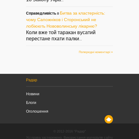
...
Битва за кластерність:
Справедливість
в
чому Сапожніков і Сторонський не
лобіюють Нововолинську лікарню?
Коли вже той таракан вусатий
перестане пхати палки
...
Попередні коментарі »
Радар
Новини
Блоги
Оголошення
© 2012-2016 “Радар”
Усі права застережено. Використання матеріалів сайту