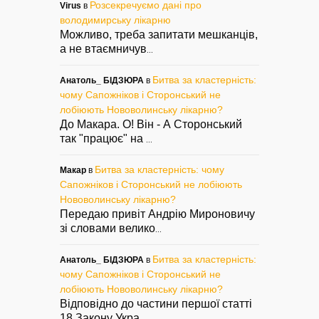
Розсекречуємо дані про
Virus
в
володимирську лікарню
Можливо, треба запитати мешканців,
а не втаємничув
...
Битва за кластерність:
Анатоль_ БІДЗЮРА
в
чому Сапожніков і Сторонський не
лобіюють Нововолинську лікарню?
До Макара. О! Він - А Сторонський
так "працює" на
...
Битва за кластерність: чому
Макар
в
Сапожніков і Сторонський не лобіюють
Нововолинську лікарню?
Передаю привіт Андрію Мироновичу
зі словами велико
...
Битва за кластерність:
Анатоль_ БІДЗЮРА
в
чому Сапожніков і Сторонський не
лобіюють Нововолинську лікарню?
Відповідно до частини першої статті
18 Закону Укра