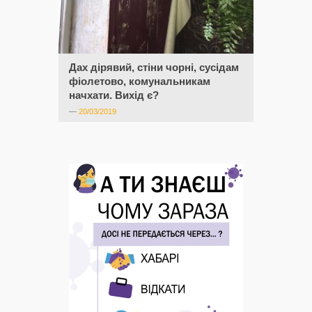
Дах дірявий, стіни чорні, сусідам
фіолетово, комунальникам
начхати. Вихід є?
—
20/03/2019