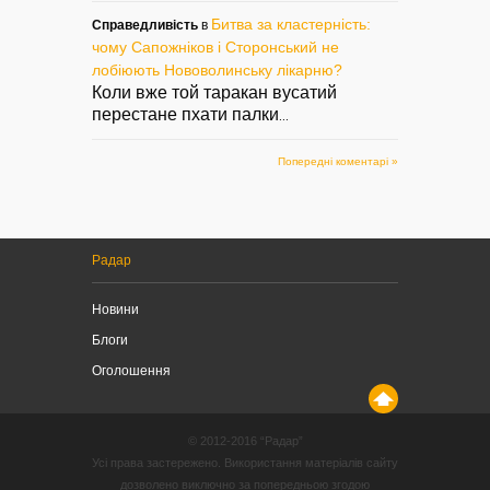
Битва за кластерність:
Справедливість
в
чому Сапожніков і Сторонський не
лобіюють Нововолинську лікарню?
Коли вже той таракан вусатий
перестане пхати палки
...
Попередні коментарі »
Радар
Новини
Блоги
Оголошення
© 2012-2016 “Радар”
Усі права застережено. Використання матеріалів сайту
дозволено виключно за попередньою згодою