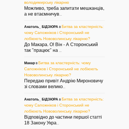
володимирську лікарню
Можливо, треба запитати мешканців,
а не втаємничув
...
Битва за кластерність:
Анатоль_ БІДЗЮРА
в
чому Сапожніков і Сторонський не
лобіюють Нововолинську лікарню?
До Макара. О! Він - А Сторонський
так "працює" на
...
Битва за кластерність: чому
Макар
в
Сапожніков і Сторонський не лобіюють
Нововолинську лікарню?
Передаю привіт Андрію Мироновичу
зі словами велико
...
Битва за кластерність:
Анатоль_ БІДЗЮРА
в
чому Сапожніков і Сторонський не
лобіюють Нововолинську лікарню?
Відповідно до частини першої статті
18 Закону Укра
...