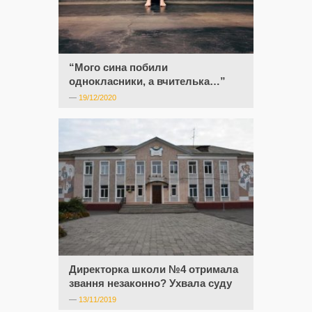
“Мого сина побили
однокласники, а вчителька…”
—
19/12/2020
Директорка школи №4 отримала
звання незаконно? Ухвала суду
—
13/11/2019