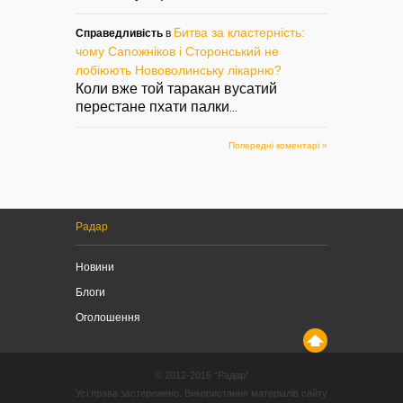
Битва за кластерність:
Справедливість
в
чому Сапожніков і Сторонський не
лобіюють Нововолинську лікарню?
Коли вже той таракан вусатий
перестане пхати палки
...
Попередні коментарі »
Радар
Новини
Блоги
Оголошення
© 2012-2016 “Радар”
Усі права застережено. Використання матеріалів сайту