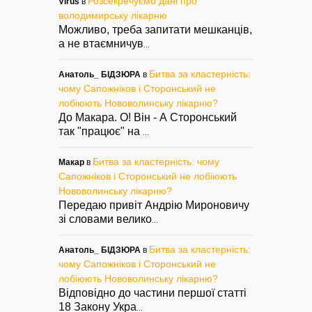
Розсекречуємо дані про
Virus
в
володимирську лікарню
Можливо, треба запитати мешканців,
а не втаємничув
...
Битва за кластерність:
Анатоль_ БІДЗЮРА
в
чому Сапожніков і Сторонський не
лобіюють Нововолинську лікарню?
До Макара. О! Він - А Сторонський
так "працює" на
...
Битва за кластерність: чому
Макар
в
Сапожніков і Сторонський не лобіюють
Нововолинську лікарню?
Передаю привіт Андрію Мироновичу
зі словами велико
...
Битва за кластерність:
Анатоль_ БІДЗЮРА
в
чому Сапожніков і Сторонський не
лобіюють Нововолинську лікарню?
Відповідно до частини першої статті
18 Закону Укра
...