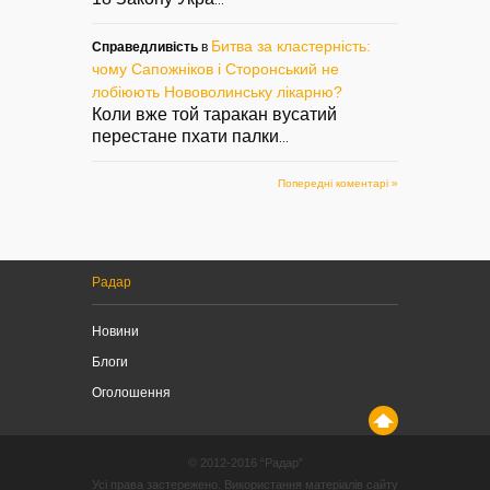
...
Битва за кластерність:
Справедливість
в
чому Сапожніков і Сторонський не
лобіюють Нововолинську лікарню?
Коли вже той таракан вусатий
перестане пхати палки
...
Попередні коментарі »
Радар
Новини
Блоги
Оголошення
© 2012-2016 “Радар”
Усі права застережено. Використання матеріалів сайту