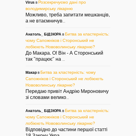
Розсекречуємо дані про
Virus
в
володимирську лікарню
Можливо, треба запитати мешканців,
а не втаємничув
...
Битва за кластерність:
Анатоль_ БІДЗЮРА
в
чому Сапожніков і Сторонський не
лобіюють Нововолинську лікарню?
До Макара. О! Він - А Сторонський
так "працює" на
...
Битва за кластерність: чому
Макар
в
Сапожніков і Сторонський не лобіюють
Нововолинську лікарню?
Передаю привіт Андрію Мироновичу
зі словами велико
...
Битва за кластерність:
Анатоль_ БІДЗЮРА
в
чому Сапожніков і Сторонський не
лобіюють Нововолинську лікарню?
Відповідно до частини першої статті
18 Закону Укра