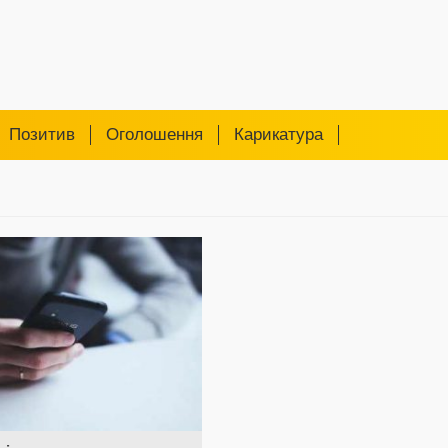
Позитив
Оголошення
Карикатура