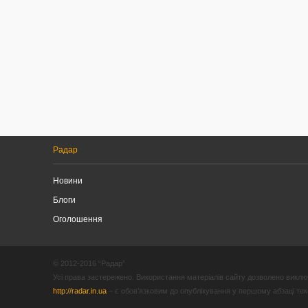
Радар
Новини
Блоги
Оголошення
© 2012-2016 “Радар”
Усі права застережено. Використання матеріалів сайту дозволено виключ
http://radar.in.ua
– є обов’язковим до опублікування у першому абзаці текст