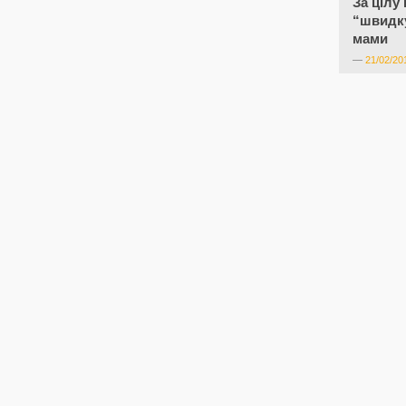
За цілу
“швидку
мами
—
21/02/20