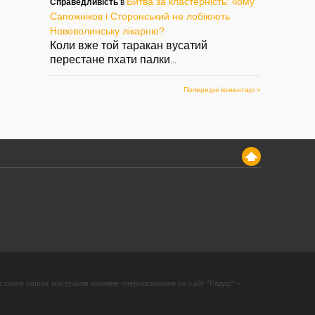
Битва за кластерність: чому
Справедливість
в
Сапожніков і Сторонський не лобіюють
Нововолинську лікарню?
Коли вже той таракан вусатий
перестане пхати палки
...
Попередні коментарі »
стання наших матеріалів активне гіперпосилання на сайт “Радар” –