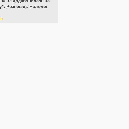
 ніч не додзвонилась на
”. Розповідь молодої
19