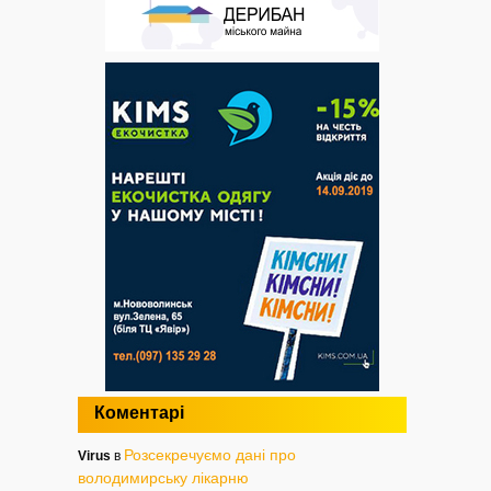
Коментарі
Розсекречуємо дані про
Virus
в
володимирську лікарню