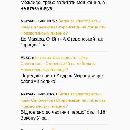
Можливо, треба запитати мешканців, а
не втаємничув
...
Битва за кластерність:
Анатоль_ БІДЗЮРА
в
чому Сапожніков і Сторонський не лобіюють
Нововолинську лікарню?
До Макара. О! Він - А Сторонський так
"працює" на
...
Битва за кластерність: чому
Макар
в
Сапожніков і Сторонський не лобіюють
Нововолинську лікарню?
Передаю привіт Андрію Мироновичу зі
словами велико
...
Битва за кластерність:
Анатоль_ БІДЗЮРА
в
чому Сапожніков і Сторонський не лобіюють
Нововолинську лікарню?
Відповідно до частини першої статті 18
Закону Укра
...