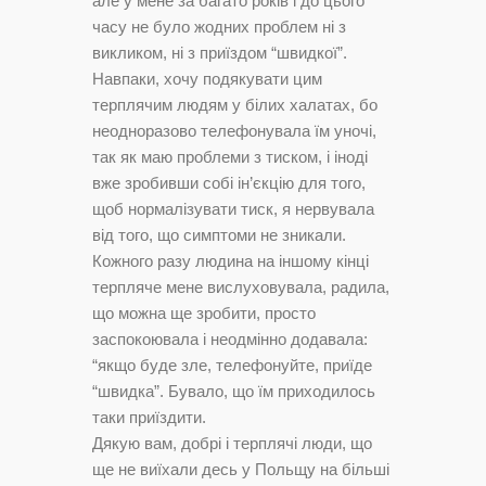
але у мене за багато років і до цього
часу не було жодних проблем ні з
викликом, ні з приїздом “швидкої”.
Навпаки, хочу подякувати цим
терплячим людям у білих халатах, бо
неодноразово телефонувала їм уночі,
так як маю проблеми з тиском, і іноді
вже зробивши собі ін’єкцію для того,
щоб нормалізувати тиск, я нервувала
від того, що симптоми не зникали.
Кожного разу людина на іншому кінці
терпляче мене вислуховувала, радила,
що можна ще зробити, просто
заспокоювала і неодмінно додавала:
“якщо буде зле, телефонуйте, приїде
“швидка”. Бувало, що їм приходилось
таки приїздити.
Дякую вам, добрі і терплячі люди, що
ще не виїхали десь у Польщу на більші