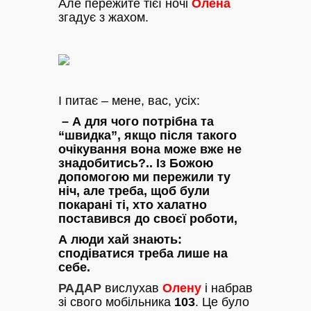
Але пережите тієї ночі
Олена
згадує з жахом.
І питає – мене, вас, усіх:
– А для чого потрібна та
“швидка”, якщо після такого
очікування вона може вже не
знадобитись?.. Із Божою
допомогою ми пережили ту
ніч, але треба, щоб були
покарані ті, хто халатно
поставився до своєї роботи,
А люди хай знають:
сподіватися треба лише на
себе.
РАДАР
вислухав
Олену
і набрав
зі свого мобільника
103
. Це було