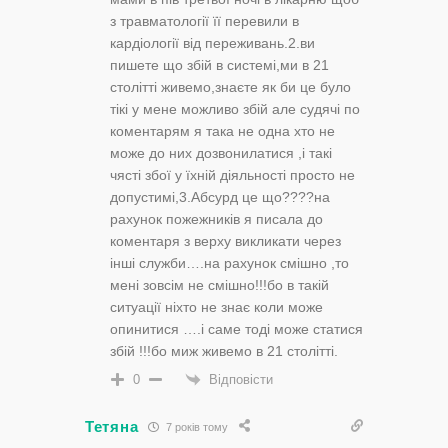
з травматології її перевили в
кардіології від переживань.2.ви
пишете що збій в системі,ми в 21
столітті живемо,знаєте як би це було
тікі у мене можливо збій але судячі по
коментарям я така не одна хто не
може до них дозвонилатися ,і такі
чясті збої у їхній діяльності просто не
допустимі,3.Абсурд це що????на
рахунок пожежників я писала до
коментаря з верху викликати через
інші служби….на рахунок смішно ,то
мені зовсім не смішно!!!бо в такій
ситуації ніхто не знає коли може
опинитися ….і саме тоді може статися
збій !!!бо миж живемо в 21 столітті.
Відповісти
0
Тетяна
7 років тому