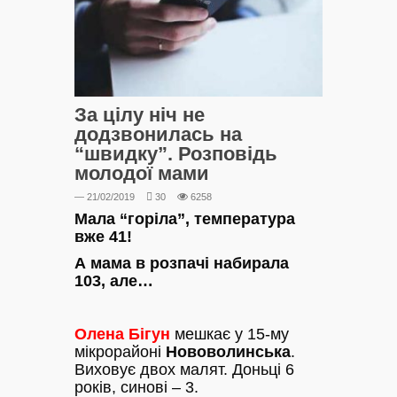
За цілу ніч не
додзвонилась на
“швидку”. Розповідь
молодої мами
— 21/02/2019
30
6258
Мала “горіла”, температура
вже 41!
А мама в розпачі набирала
103, але…
Олена Бігун
мешкає у 15-му
мікрорайоні
Нововолинська
.
Виховує двох малят. Доньці 6
років, синові – 3.