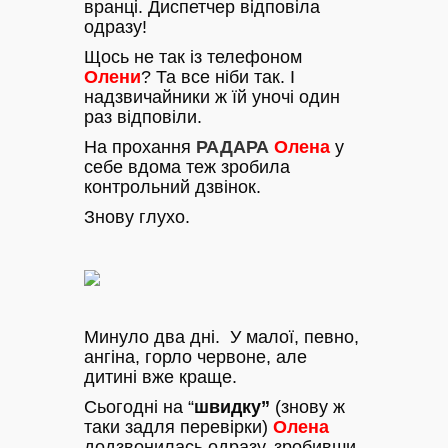
вранці. Диспетчер відповіла
одразу!
Щось не так із телефоном
Олени
? Та все ніби так. І
надзвичайники ж їй уночі один
раз відповіли.
На прохання
РАДАРА
Олена
у
себе вдома теж зробила
контрольний дзвінок.
Знову глухо.
Минуло два дні. У малої, певно,
ангіна, горло червоне, але
дитині вже краще.
Сьогодні на “
швидку”
(знову ж
таки задля перевірки)
Олена
додзвонилась одразу, зробивши