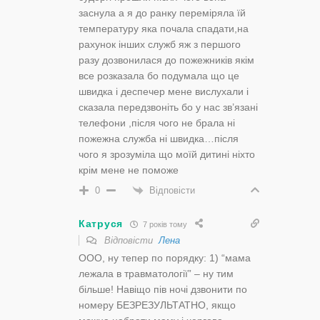
заснула а я до ранку переміряла їй
температуру яка почала спадати,на
рахунок інших служб яж з першого
разу дозвонилася до пожежників якім
все розказала бо подумала що це
швидка і деспечер мене вислухали і
сказала передзвоніть бо у нас зв’язані
телефони ,після чого не брала ні
пожежна служба ні швидка…після
чого я зрозуміла що моїй дитині ніхто
крім мене не поможе
Відповісти
0
Катруся
7 років тому
Відповісти
Лена
ООО, ну тепер по порядку: 1) “мама
лежала в травматології” – ну тим
більше! Навіщо пів ночі дзвонити по
номеру БЕЗРЕЗУЛЬТАТНО, якщо