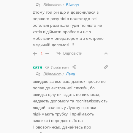
Відповісти
Віктор
Втому той річ що я дозвонилася з
першого разу тікі в пожежну,а всі
остальні рази ішли гудкі тікі ніхто не
хотів підіймати.проблеми не з
мобільним оператором а з екстрено
медичній допомозі !!!
Відповісти
-1
катя
7 років тому
Відповісти
Лена
швидше за все ваш дзвінок просто не
попав до екстренної служби, бо
швидка цілу ніч іздить по викликах,
надають допомогу та госпіталізовують
людей, значить у Луцьку всетаки
підіймають трубку, і приймають
виклики і передають їх на
Нововолинськ. дізнайтесь про