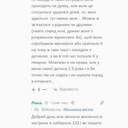
приходять на думку, але коли це
стосується здоров’я дітей, то, мені
здається, тут немає меж… Можна ж
зв’язатися з рідними чи друзями
(навіть серед ночі, думаю вони з
розумінням віднеслись би), щоб вони
спробували викликати або приїхали б
на тому ж таки таксі і посиділи з
дитиною, а ви в той час поїхали б у
лікарню. Можливо я не права, але у
мене самої дитина 1.5 роки і я би
точно так не сиділа і не шукала порад
в інтернеті…
Відповісти
6
Лена
7 років тому
Відповісти
Мешканка міста.
Добрий день.яне звонила виключно в
екстрене я наберала 103,і ви пишете