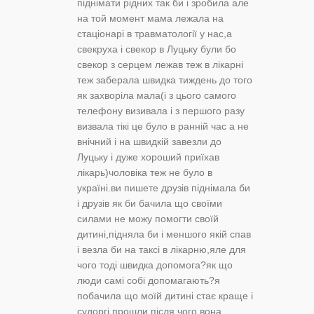
піднімати рідних так би і зробила але
на той момент мама лежала на
стаціонарі в травматології у нас,а
свекруха і свекор в Луцьку були бо
свекор з серцем лежав теж в лікарні
теж заберала швидка тиждень до того
як захворіла мала(і з цього самого
телефону визивала і з першого разу
визвала тікі це було в ранній час а не
внічний і на швидкій завезли до
Луцьку і дуже хороший приїхав
лікарь)чоловіка теж не було в
україні.ви пишете друзів піднімала би
і друзів як би бачила що своїми
силами не можу помогти своїй
дитині,підняла би і меншого якій спав
і везла би на таксі в лікарню,яле для
чого тоді швидка допомога?як що
люди самі собі допомагають?я
побачила що моїй дитині стає краще і
судоргі прошли після чого вона