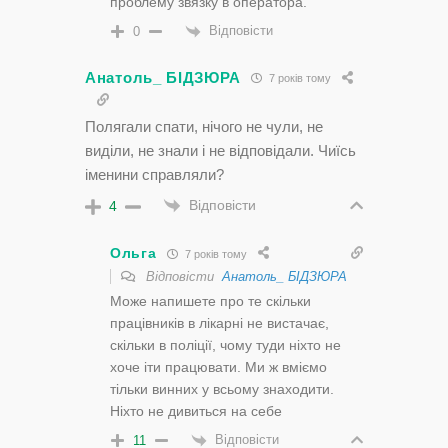
проблему звязку в оператора.
Відповісти
0
Анатоль_ БІДЗЮРА
7 років тому
Полягали спати, нічого не чули, не
виділи, не знали і не відповідали. Чиїсь
іменини справляли?
Відповісти
4
Ольга
7 років тому
Відповісти
Анатоль_ БІДЗЮРА
Може напишете про те скільки
працівників в лікарні не вистачає,
скільки в поліції, чому туди ніхто не
хоче іти працювати. Ми ж вміємо
тільки винних у всьому знаходити.
Ніхто не дивиться на себе
Відповісти
11