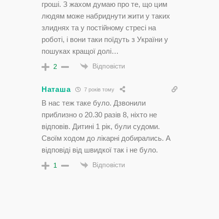
гроші. З жахом думаю про те, що цим
людям може набриднути жити у таких
злиднях та у постійному стресі на
роботі, і вони таки поїдуть з України у
пошуках кращої долі…
Відповісти
2
Наташа
7 років тому
В нас теж таке було. Дзвонили
приблизно о 20.30 разів 8, ніхто не
відповів. Дитині 1 рік, були судоми.
Своїм ходом до лікарні добирались. А
відповіді від швидкої так і не було.
Відповісти
1