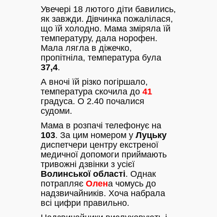
Увечері 18 лютого діти бавились,
як завжди. Дівчинка пожалілася,
що їй холодно. Мама зміряла їй
температуру, дала норофен.
Мала лягла в діжечко,
пропітніла, температура була
37,4
.
А вночі їй різко погіршало,
температура скочила до
41
градуса. О 2.40 почалися
судоми.
Мама в розпачі телефонує на
103
. За цим номером у
Луцьку
диспетчери центру екстреної
медичної допомоги приймають
тривожні дзвінки з усієї
Волинської області
. Однак
потрапляє
Олен
а чомусь до
надзвичайників. Хоча набрала
всі цифри правильно.