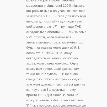
можна набрати маму і чергова
медсестра у відділенні 100% підкаже,
що робити (маю на увазі, як, все таки
зв’язатися з 103); 2)”яле для чого тоді
швидка допомога?як що люди самі
собі допомагають?” – ну якщо ТАК
складаються обставини…. Ми живемо
у 21 столітті, коли майже все
автоматизовано, це ж зрозуміло, що
будь-яка техніка може дати збій, і,
особисто я, НІКОЛИ не можу
покладатись на когось, особливо
зараз, коли стала мамою… Одне
скажу вам точно, ваші дзвінки там
точно не ігнорували… Я не знаю
специфіки роботи екстрених служб,
але мені здається, що там всі дзвінки
записуються і фіксуються, тому
просто НЕ ВІДПОВІДАТИ вони не
можуть, навіть, якби сильно захотіли.
3) “яж з першого разу дозвонилася до