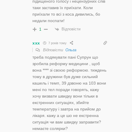
підищеного голосу і нецензурних слів
таки заставив їх приїхати. Коли
приїхали то всі з коса дивились, бо
недали поспати!
Відповісти
1
ххх
7 років тому
Відповісти
Ольга
треба подякувати пані Супрун що
зробила реформу медицини , щоб
вона **** зі своєю реформою. тиждень
тому в дружини був дуже сильний
кашель і темп, 39 дзвоню на 103 вони
мені по тел поради говорять, кажу
хочу визвати швидку вони тільки в
екстренних ситуаціях, збийте
температуру і завтра на прийом до
лікаря. кажу а це шо не екстренна
ситуація чи вам швидку заправити?
немаєте солярки?