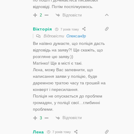
відповіді. Потім поспілкуємось.
Відповісти
2
Вікторія
7 років тому
Відповісти
Олександр
Ви наївно думаєте, що поліція дасть
відповідь на заяву?! Ще скажіть, що
розгляне цю заяву.))
Матінко! Ще в місті є такі.
Лєна, можу Вас запевнити, що
написання заяви у поліцію, буде
даремною тратою часу та грошей на
конверт і пересилання.
Поліція не опускається до проблем
громадян, у поліції свої…глибинні
проблеми.
Відповісти
3
Лена
7 років тому