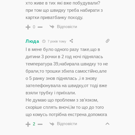
хто живе в тих які вже побудували?
при том що швидку треба набирати з
картки приватбанку походу.
Відповісти
0
Люда
7 років тому
І в мене було одного разу таке,що в
дитини 3 рочки в 2 год ночі піднялась
температура 39,набирала швидку то не
брали,то трошки збила самостійно,але
о 5 ранку знов піднялась ,і я знову
зателефонувала на швидку,от тоді вже
взяли трубку і приїхали.
Не думаю що проблеми з зв’язком,
скоріше сплять вночі,їм то що до того
що комусь потрібна екстрена допомога
Відповісти
2