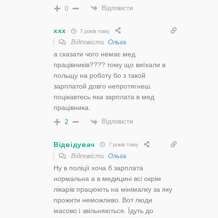
Відповісти
0
ххх
7 років тому
Відповісти
Ольга
а сказати чого немає мед
працівників???? тому що виїхали в
польщу на роботу бо з такой
зарплатой довго непротягнеш.
поцікавтесь яка зарплата в мед
працівника.
Відповісти
2
Відвідувач
7 років тому
Відповісти
Ольга
Ну в поліції хоча б зарплата
нормальна а в медицині всі окрім
лікарів працюють на мінімалку за яку
прожити неможливо. Вот люди
масово і звільняються. Їдуть до