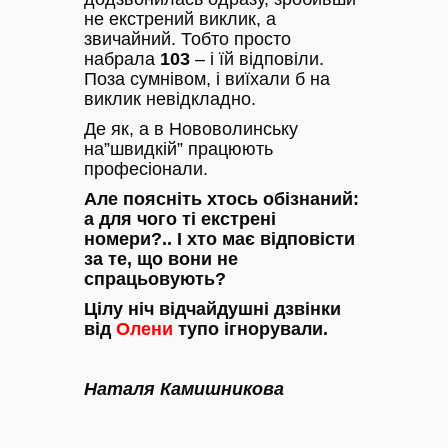
не екстрений виклик, а
звичайний. Тобто просто
набрала
103
– і їй відповіли.
Поза сумнівом, і виїхали б на
виклик невідкладно.
Де як, а в Нововолинську
на”швидкій” працюють
професіонали.
Але поясніть хтось обізнаний:
а для чого ті екстрені
номери?.. І хто має відповісти
за те, що вони не
спрацьовують?
Цілу ніч відчайдушні дзвінки
від
Олени
тупо ігнорували.
Наталя Камишникова