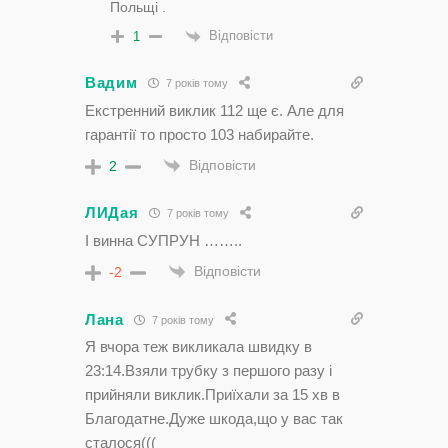
Польщі .
Відповісти
1
Вадим
7 років тому
Екстренний виклик 112 ще є. Але для
гарантії то просто 103 набирайте.
Відповісти
2
ЛИДая
7 років тому
І винна СУПРУН ……..
Відповісти
-2
Лана
7 років тому
Я вчора теж викликала швидку в
23:14.Взяли трубку з першого разу і
прийняли виклик.Приїхали за 15 хв в
Благодатне.Дуже шкода,що у вас так
сталося(((