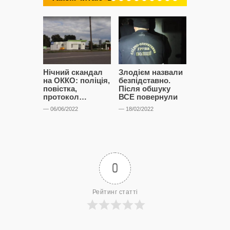
Нічний скандал
Злодієм назвали
Анонімни
на ОККО: поліція,
безпідставно.
із хлібоз
повістка,
Після обшуку
— 04/02/2022
протокол…
ВСЕ повернули
— 06/06/2022
— 18/02/2022
0
Рейтинг статті