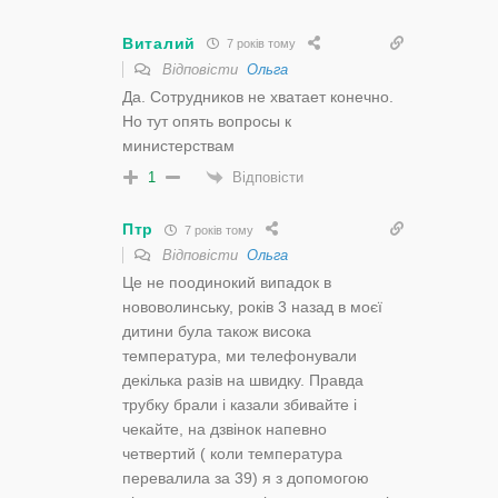
Виталий
7 років тому
Відповісти
Ольга
Да. Сотрудников не хватает конечно.
Но тут опять вопросы к
министерствам
Відповісти
1
Птр
7 років тому
Відповісти
Ольга
Це не поодинокий випадок в
нововолинську, років 3 назад в моєї
дитини була також висока
температура, ми телефонували
декілька разів на швидку. Правда
трубку брали і казали збивайте і
чекайте, на дзвінок напевно
четвертий ( коли температура
перевалила за 39) я з допомогою