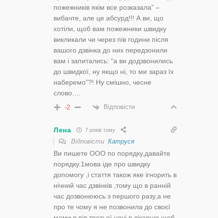
пожежників якім все розказала” –
вибачте, але це абсурд!!! А ви, що
хотіли, щоб вам пожежники швидку
викликали чи через пів години після
вашого дзвінка до них передзонили
вам і запитались: “а ви додзвонились
до швидкої, ну якщо ні, то ми зараз їх
наберемо”?! Ну смішно, чесне
слово….
Відповісти
-2
Лена
7 років тому
Відповісти
Катруся
Ви пишете ООО по порядку,давайте
порядку.1мова іде про швидку
допомогу ,і стаття також яке ігнорить в
нічний час дзвінків ,тому що в ранній
час дозвонююсь з першого разу,а не
про те чому я не позвонила до своєї
мами в пів третьої ночі в лікарню щоб