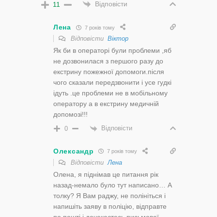
Відповісти
11
Лена
7 років тому
Відповісти
Віктор
Як би в операторі були проблеми ,яб
не дозвонилася з першого разу до
екстрину пожежної допомоги.після
чого сказали передзвонити і усе гудкі
ідуть .це проблеми не в мобільному
оператору а в екстрину медичній
допомозі!!!
Відповісти
0
Олександр
7 років тому
Відповісти
Лена
Олена, я піднімав це питання рік
назад-немало було тут написано… А
толку? Я Вам раджу, не полініться і
напишіть заяву в поліцію, відправте
по пошті і дочекаєтесь письмової