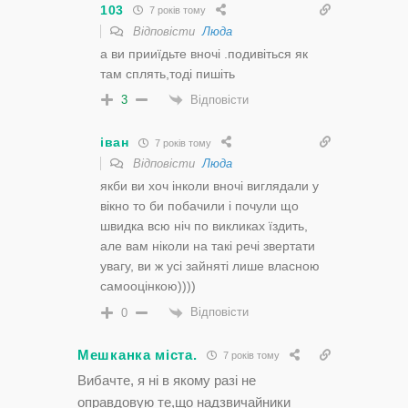
103
7 років тому
Відповісти
Люда
а ви прииїдьте вночі .подивіться як
там сплять,тоді пишіть
Відповісти
3
іван
7 років тому
Відповісти
Люда
якби ви хоч інколи вночі виглядали у
вікно то би побачили і почули що
швидка всю ніч по викликах їздить,
але вам ніколи на такі речі звертати
увагу, ви ж усі зайняті лише власною
самооцінкою))))
Відповісти
0
Мешканка міста.
7 років тому
Вибачте, я ні в якому разі не
оправдовую те,що надзвичайники