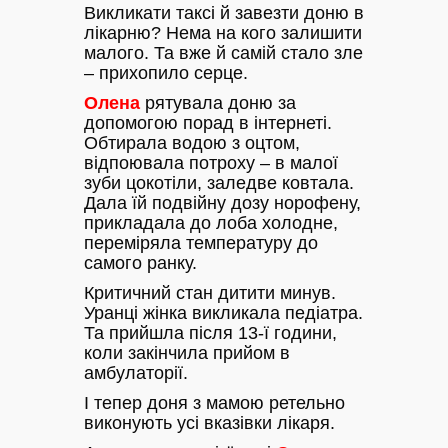
Викликати таксі й завезти доню в
лікарню? Нема на кого залишити
малого. Та вже й самій стало зле
– прихопило серце.
Олена
рятувала доню за
допомогою порад в інтернеті.
Обтирала водою з оцтом,
відпоювала потроху – в малої
зуби цокотіли, заледве ковтала.
Дала їй подвійну дозу норофену,
прикладала до лоба холодне,
переміряла температуру до
самого ранку.
Критичний стан дитити минув.
Уранці жінка викликала педіатра.
Та прийшла після 13-ї години,
коли закінчила прийом в
амбулаторії.
І тепер доня з мамою ретельно
виконують усі вказівки лікаря.