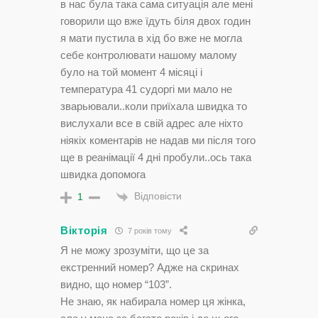
в нас була така сама ситуація але мені
говорили що вже їдуть біля двох годин
я мати пустила в хід бо вже не могла
себе контролювати нашому малому
було на той момент 4 місяці і
температура 41 судоргі ми мало не
зварьювали..коли приїхала швидка то
вислухали все в свій адрес але ніхто
ніякіх коментарів не надав ми після того
ще в реанімації 4 дні пробули..ось така
швидка допомога
Відповісти
1
Вікторія
7 років тому
Я не можу зрозуміти, що це за
екстренний номер? Адже на скринах
видно, що номер “103”.
Не знаю, як набирала номер ця жінка,