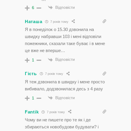
Відповісти
6
Наташа
7 років тому
Я в понеділок о 15.30 дзвонила на
швидку набравши 103 і мені відповіли
пожежники, сказали таке буває і в мене
це вже не вперше…
Відповісти
1
Гість
7 років тому
Я теж дзвонила в швидку і мене просто
вибивало, додзвонилася десь з 4 разу
Відповісти
1
Fantik
7 років тому
Чому ви не пишете про те як і де
збираються новобудови будувати? і