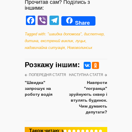
Прочитав сам? Поділись з
іншими:
Facebook
Viber
Telegram
Share
Tagged with:
"швидка допомога"
,
диспетчер
,
дитина
,
екстрений виклик
,
луцьк
,
надзвичайна ситуація
,
Нововолинськ
Розкажу iншим:
ПОПЕРЕДНЯ СТАТТЯ
НАСТУПНА СТАТТЯ
"Швидка"
Навпроти
запрошує на
"погранца"
роботу водія
зруйнують сквер і
втулять будинок.
Чим думають
депутати?
Також читають