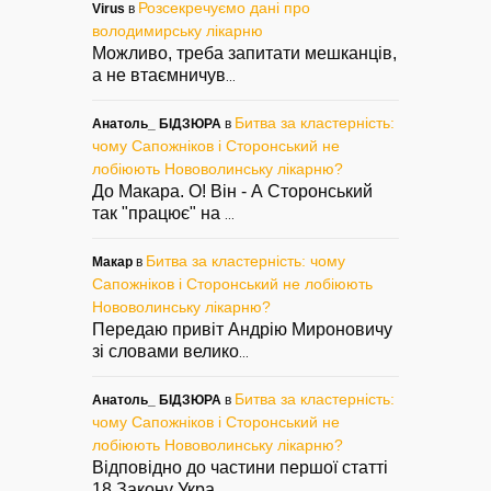
Розсекречуємо дані про
Virus
в
володимирську лікарню
Можливо, треба запитати мешканців,
а не втаємничув
...
Битва за кластерність:
Анатоль_ БІДЗЮРА
в
чому Сапожніков і Сторонський не
лобіюють Нововолинську лікарню?
До Макара. О! Він - А Сторонський
так "працює" на
...
Битва за кластерність: чому
Макар
в
Сапожніков і Сторонський не лобіюють
Нововолинську лікарню?
Передаю привіт Андрію Мироновичу
зі словами велико
...
Битва за кластерність:
Анатоль_ БІДЗЮРА
в
чому Сапожніков і Сторонський не
лобіюють Нововолинську лікарню?
Відповідно до частини першої статті
18 Закону Укра