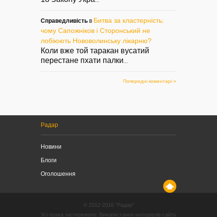
...
Битва за кластерність:
Справедливість
в
чому Сапожніков і Сторонський не
лобіюють Нововолинську лікарню?
Коли вже той таракан вусатий
перестане пхати палки
...
Попередні коментарі »
Радар
Новини
Блоги
Оголошення
© 2012-2016 “Радар”
Усі права застережено. Використання матеріалів сайту