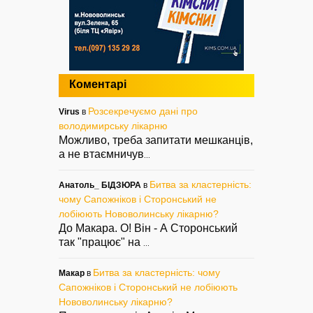
Коментарі
Розсекречуємо дані про
Virus
в
володимирську лікарню
Можливо, треба запитати мешканців,
а не втаємничув
...
Битва за кластерність:
Анатоль_ БІДЗЮРА
в
чому Сапожніков і Сторонський не
лобіюють Нововолинську лікарню?
До Макара. О! Він - А Сторонський
так "працює" на
...
Битва за кластерність: чому
Макар
в
Сапожніков і Сторонський не лобіюють
Нововолинську лікарню?