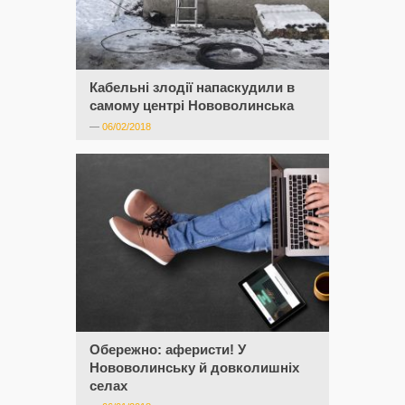
Кабельні злодії напаскудили в
самому центрі Нововолинська
—
06/02/2018
Обережно: аферисти! У
Нововолинську й довколишніх
селах