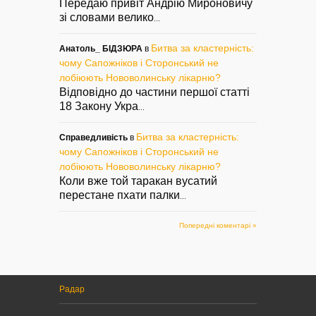
Передаю привіт Андрію Мироновичу
зі словами велико
...
Битва за кластерність:
Анатоль_ БІДЗЮРА
в
чому Сапожніков і Сторонський не
лобіюють Нововолинську лікарню?
Відповідно до частини першої статті
18 Закону Укра
...
Битва за кластерність:
Справедливість
в
чому Сапожніков і Сторонський не
лобіюють Нововолинську лікарню?
Коли вже той таракан вусатий
перестане пхати палки
...
Попередні коментарі »
Радар