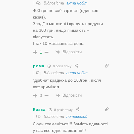
Відповісти
анти чобіт
400 грн по собівартості (один коп
казав).
Злодії в магазині і крадуть продукти
на 300 грн, якщо піймають –
відпустять.
І так 10 магазинів за день.
Відповісти
1
рома
8 років тому
Відповісти
анти чобіт
“дрібна” крадіжка до 160грн., після
вже кримінал
Відповісти
0
Казка
8 років тому
Відповісти
потерпілий
Люди схаменіться!!! Замість вдячності
у вас все-одно нарікання!!!