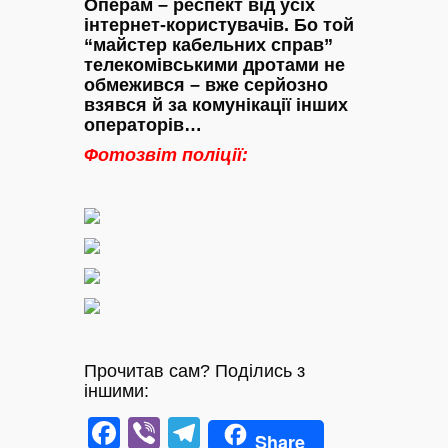
Операм – респект від усіх
інтернет-користувачів. Бо той
“майстер кабельних справ”
телекомівськими дротами не
обмежився – вже серйозно
взявся й за комунікації інших
операторів…
Фотозвіт поліції:
Прочитав сам? Поділись з
іншими:
Facebook
Viber
Telegram
Share