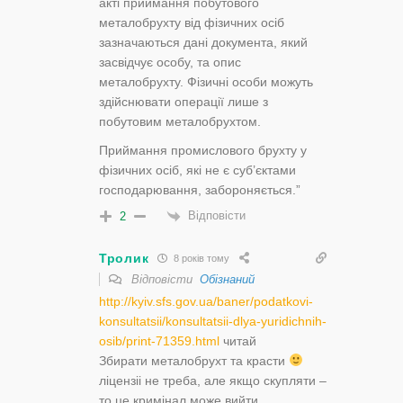
акті приймання побутового
металобрухту від фізичних осіб
зазначаються дані документа, який
засвідчує особу, та опис
металобрухту. Фізичні особи можуть
здійснювати операції лише з
побутовим металобрухтом.
Приймання промислового брухту у
фізичних осіб, які не є суб’єктами
господарювання, забороняється.”
Відповісти
2
Тролик
8 років тому
Відповісти
Обізнаний
http://kyiv.sfs.gov.ua/baner/podatkovi-
konsultatsii/konsultatsii-dlya-yuridichnih-
osib/print-71359.html
читай
Збирати металобрухт та красти
ліцензіі не треба, але якщо скупляти –
то це кримінал може вийти.