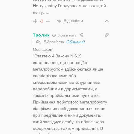
Не ту країну Гондурасом назвали, ой
не ту…..
Відповісти
-1
Тролик
8 років тому
Відповісти
Обізнаний
Ось закон.
“Статтею 4 Закону N 619
встановлено, що операції з
металобрухтом здійснюються лише
спеціалізованими або
спеціалізованими металургійними
переробними підприємствами, а
також їх приймальними пунктами.
Приймання побутового металобрухту
від фізичних осіб дозволяється лише
при пред’явленні ними документа,
який засвідчує особу, та обов’язково
оформляється актом приймання. В