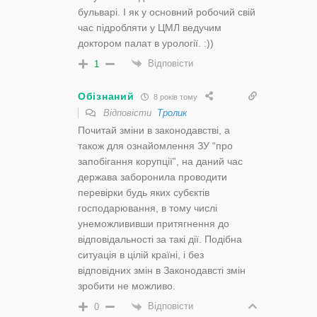
бульварі. І як у основний робочий свій
час підробляти у ЦМЛ ведучим
доктором палат в урології. :))
Відповісти
1
Обізнаний
8 років тому
Відповісти
Тролик
Почитай зміни в законодавстві, а
також для ознайомлення ЗУ “про
запобігання корупції”, на даний час
держава заборонила проводити
перевірки будь яких субєктів
господарювання, в тому числі
унеможлививши притягнення до
відповідальності за такі дії. Подібна
ситуація в цілій країні, і без
відповідних змін в Законодавсті змін
зробити не можливо.
Відповісти
0