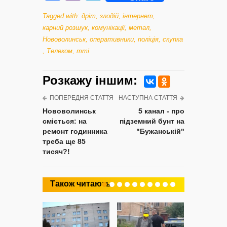
Tagged with:
дріт
,
злодій
,
інтернет
,
карний розшук
,
комунікації
,
метал
,
Нововолинськ
,
оперативники
,
поліція
,
скупка
,
Телеком
,
тті
Розкажу iншим:
ПОПЕРЕДНЯ СТАТТЯ
НАСТУПНА СТАТТЯ
Нововолинськ
5 канал - про
сміється: на
підземний бунт на
ремонт годинника
"Бужанській"
треба ще 85
тисяч?!
Також читають