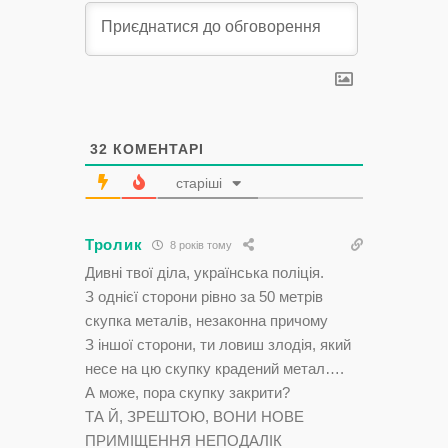
32
КОМЕНТАРІ
старіші
Тролик
8 років тому
Дивні твої діла, українська поліція.
З однієї сторони рівно за 50 метрів
скупка металів, незаконна причому
З іншої сторони, ти ловиш злодія, який
несе на цю скупку крадений метал….
А може, пора скупку закрити?
ТА Й, ЗРЕШТОЮ, ВОНИ НОВЕ
ПРИМІЩЕННЯ НЕПОДАЛІК