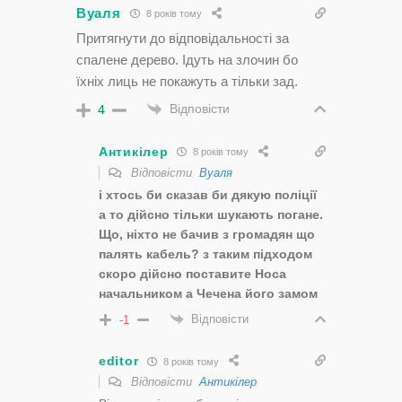
Вуаля
8 років тому
Притягнути до відповідальності за
спалене дерево. Ідуть на злочин бо
їхніх лиць не покажуть а тільки зад.
Відповісти
4
Антикілер
8 років тому
Відповісти
Вуаля
і хтось би сказав би дякую поліції
а то дійсно тільки шукають погане.
Що, ніхто не бачив з громадян що
палять кабель? з таким підходом
скоро дійсно поставите Носа
начальником а Чечена його замом
Відповісти
-1
editor
8 років тому
Відповісти
Антикілер