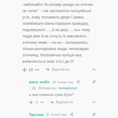
і вибачайте бо розмір шкоди на злочин
не тягне” – так заспокоїли поліцейські
усіх, кому поламали двері і замки,
повибивали вікна порізали проводку,
подовжувачі …..(і не раз) … ось чому
люди вже й не хочуть їх викликати…
злочину нема – ха-ха – залишились
тільки розчаровані люди, непокарані
злочинці, безпомічна поліція яка
виявляється знає хто і де !!!
Відповісти
12
анти чобіт
8 років тому
Відповісти
потерпілий
а яка повинна сума бути?
Відповісти
-1
Тролик
8 років тому