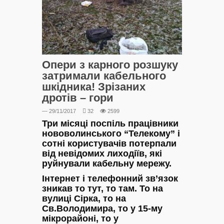
Опери з карного розшуку
затримали кабельного
шкідника! Зрізаних
дротів – гори
— 29/11/2017
32
2599
Три місяці поспіль працівники
нововолинського “Телекому” і
сотні користувачів потерпали
від невідомих лиходіїв, які
руйнували кабельну мережу.
Інтернет і телефонний зв’язок
зникав то тут, то там. То на
вулиці Сірка, то на
Св.Володимира, то у 15-му
мікрорайоні, то у