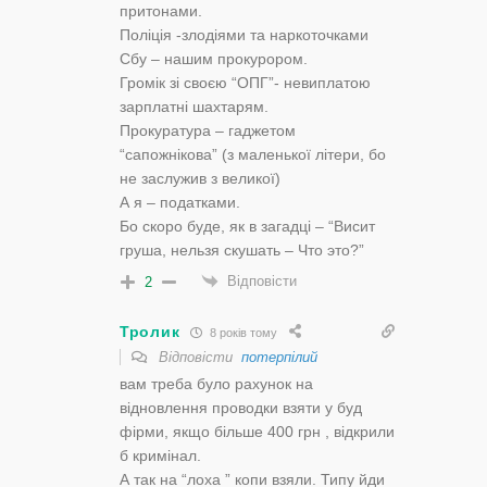
притонами.
Поліція -злодіями та наркоточками
Сбу – нашим прокурором.
Громік зі своєю “ОПГ”- невиплатою
зарплатні шахтарям.
Прокуратура – гаджетом
“сапожнікова” (з маленької літери, бо
не заслужив з великої)
А я – податками.
Бо скоро буде, як в загадці – “Висит
груша, нельзя скушать – Что это?”
Відповісти
2
Тролик
8 років тому
Відповісти
потерпілий
вам треба було рахунок на
відновлення проводки взяти у буд
фірми, якщо більше 400 грн , відкрили
б кримінал.
А так на “лоха ” копи взяли. Типу йди