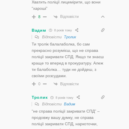
Хватить поліції лицемірити, що вони
“хароші”
Відповісти
8
Вадим
8 років тому
Відповісти
Тролик
Ти тролік балалаболка, бо сам
прекрасно розумієш, що не справа
поліції закривати СПД. Якщо ти знаєш
краще то вперед в прокуратуру. Алеж
ти балаболка… туди не дойдеш, з
своїми розсудами.
Відповісти
0
Тролик
8 років тому
Відповісти
Вадим
“не справа поліції закривати СПД” –
продовжу вашу думку, не справа
поліції закривати СПД, наркоточки,