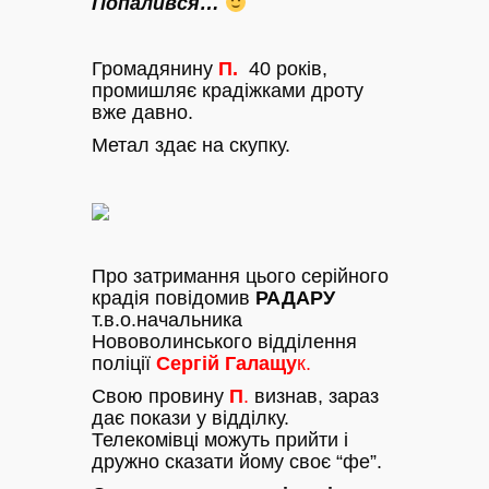
Попалився…
Громадянину
П.
40 років,
промишляє крадіжками дроту
вже давно.
Метал здає на скупку.
Про затримання цього серійного
крадія повідомив
РАДАРУ
т.в.о.начальника
Нововолинського відділення
поліції
Сергій Галащу
к.
Свою провину
П
.
визнав, зараз
дає покази у відділку.
Телекомівці можуть прийти і
дружно сказати йому своє “фе”.