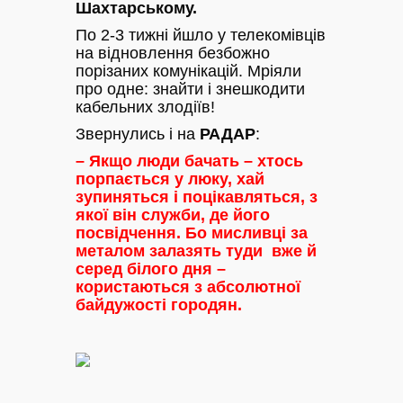
Шахтарському.
По 2-3 тижні йшло у телекомівців
на відновлення безбожно
порізаних комунікацій. Мріяли
про одне: знайти і знешкодити
кабельних злодіїв!
Звернулись і на
РАДАР
:
– Якщо люди бачать – хтось
порпається у люку, хай
зупиняться і поцікавляться, з
якої він служби, де його
посвідчення. Бо мисливці за
металом залазять туди вже й
серед білого дня –
користаються з абсолютної
байдужості городян.