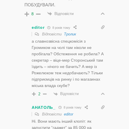
ПОБУДУВАЛИ.
Відповісти
8
editor
8 років тому
Відповісти
Тролик
а славнозвісна спецкомісія з
Громиком на чолі там ніколи не
пробігала? Обстеження не робила? А
секретар – віце-мер Сторонський там
їздить – нічого не бачить? А мер із
Рожелюком теж недобачають? Тільки
підприємців на ринку і по магазинах
міська влада скубе?
Відповісти
2
АНАТОЛЬ_
8 років тому
Відповісти
editor
Ні. Вони мають інший клопіт: як
запустити “гаджет” за 85 000 на