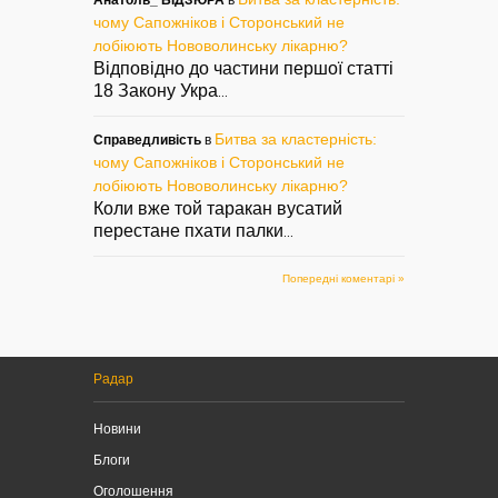
Анатоль_ БІДЗЮРА
в
чому Сапожніков і Сторонський не
лобіюють Нововолинську лікарню?
Відповідно до частини першої статті
18 Закону Укра
...
Битва за кластерність:
Справедливість
в
чому Сапожніков і Сторонський не
лобіюють Нововолинську лікарню?
Коли вже той таракан вусатий
перестане пхати палки
...
Попередні коментарі »
Радар
Новини
Блоги
Оголошення