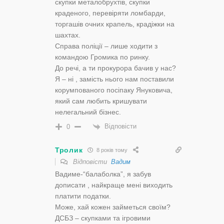
скупки металобрухтів, скупки
краденого, перевіряти ломбарди,
торгашів очних крапель, крадіжки на
шахтах.
Справа поліції – лише ходити з
командою Громика по ринку.
До речі, а ти прокурора бачив у нас?
Я – ні , замість нього нам поставили
корумпованого посіпаку Януковича,
який сам любить кришувати
нелегальний бізнес.
Відповісти
0
Тролик
8 років тому
Відповісти
Вадим
Вадиме-“балаболка”, я забув
дописати , найкраще мені виходить
платити податки.
Може, хай кожен займеться своїм?
ДСБЗ – скупками та ігровими