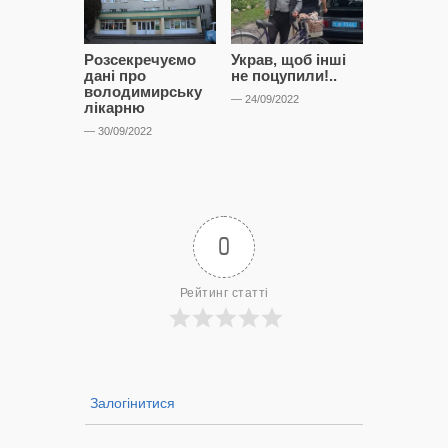
Розсекречуємо
Украв, щоб інші
Битва за
дані про
не поцупили!..
кластерні
володимирську
чому Сап
— 24/09/2022
лікарню
і Сторон
лобіюют
— 30/09/2022
Нововол
лікарню?
— 14/09/2022
0
Рейтинг статті
Залогінитися