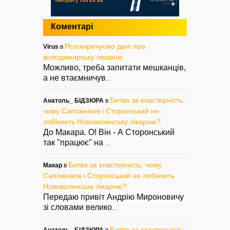
Коментарі
Розсекречуємо дані про
Virus
в
володимирську лікарню
Можливо, треба запитати мешканців,
а не втаємничув
...
Битва за кластерність:
Анатоль_ БІДЗЮРА
в
чому Сапожніков і Сторонський не
лобіюють Нововолинську лікарню?
До Макара. О! Він - А Сторонський
так "працює" на
...
Битва за кластерність: чому
Макар
в
Сапожніков і Сторонський не лобіюють
Нововолинську лікарню?
Передаю привіт Андрію Мироновичу
зі словами велико
...
Битва за кластерність: