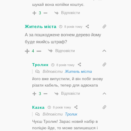
шукай вона копійки коштує.
Відповісти
3
Житель міста
8 років тому
А за пошкоджене вогнем дерево йому
буде якийсь штраф?
Відповісти
4
Тролик
8 років тому
Відповісти
Житель міста
його вже випустили, й він побіг знову
різати кабель, тепер для адвоката
Відповісти
3
Казка
8 років тому
Відповісти
Тролик
Чуєш Тролик! Зарас новий набір в
поліцію йде, то може запишешся і