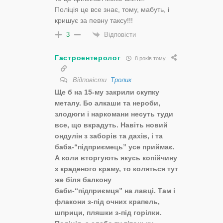
Поліція це все знає, тому, мабуть, і
кришує за певну таксу!!!
Відповісти
3
Гастроентеролог
8 років тому
Відповісти
Тролик
Ще б на 15-му закрили скупку
металу. Бо алкаши та нероби,
злодюги і наркомани несуть туди
все, що вкрадуть. Навіть новий
ондулін з заборів та дахів, і та
баба-“підприємець” усе приймає.
А коли вторгують якусь копійчину
з краденого краму, то коляться тут
же біля балкону
баби-“підприємця” на лавці. Там і
флакони з-під очних крапель,
шприци, пляшки з-під горілки.