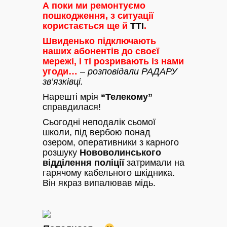
А поки ми ремонтуємо
пошкодження, з ситуації
користається ще й
ТТІ
.
Швиденько підключають
наших абонентів до своєї
мережі, і ті розривають із нами
угоди…
–
розповідали РАДАРУ
зв’язківці.
Нарешті мрія
“Телекому”
справдилася!
Сьогодні неподалік сьомої
школи, під вербою понад
озером, оперативники з карного
розшуку
Нововолинського
відділення поліції
затримали на
гарячому кабельного шкідника.
Він якраз випалював мідь.