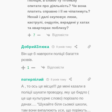
Поліція, а слабо ту тітоньку
спитати про діяльність? Чи вона
платить справно і її не чіпатимуть?
Нехай і далі скуповує люки,
каструлі, ондулін, вкрадені у хатах
та квартирах поблизу?
Відповісти
7
ДобрийЗлюка
8 років тому
Він ще б навпроти поліції багаття
розвів.
Відповісти
1
потерпілий
8 років тому
А , то ось це місце!!! де мені казали в
поліції шукати проводку, яку це бидло (
це ще культурне слово) порізало по
дачах…. “Шукайте біля сьомої школи,
там вони випалюють усе, що поріжуть…