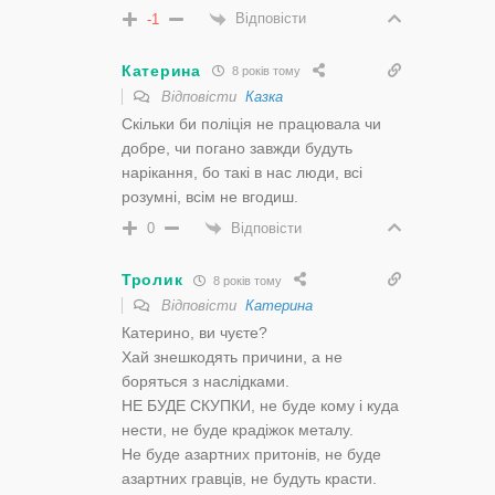
Відповісти
-1
Катерина
8 років тому
Відповісти
Казка
Скільки би поліція не працювала чи
добре, чи погано завжди будуть
нарікання, бо такі в нас люди, всі
розумні, всім не вгодиш.
Відповісти
0
Тролик
8 років тому
Відповісти
Катерина
Катерино, ви чуєте?
Хай знешкодять причини, а не
боряться з наслідками.
НЕ БУДЕ СКУПКИ, не буде кому і куда
нести, не буде крадіжок металу.
Не буде азартних притонів, не буде
азартних гравців, не будуть красти.