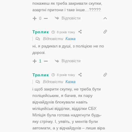
покажеш як треба закривати скупки,
азартні притони і таке інше…?????
Відповісти
0
Тролик
8 років тому
Відповісти
Казка
ні, я радикал в душі, з поліцією не по
дорозі.
Відповісти
1
Тролик
8 років тому
Відповісти
Казка
і щоб закрити скупку, не треба бути
поліцейським, я бачив, як пару
відчайдухів блокували навіть
міліцейські відділки, відділки СБУ.
Міліція була готова надягнути будь-
яку стрічку. І, уявіть, у ментів були
автомати, а у відчайдухів – лише віра