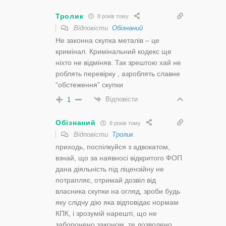
Тролик
8 років тому
Відповісти
Обізнаний
Не законна скупка металів – це
кримінал. Кримінальний кодекс ще
ніхто не відміняв. Так зрештою хай не
роблять перевірку , азроблять славне
“обстеження” скупки
Відповісти
1
Обізнаний
8 років тому
Відповісти
Тролик
приходь, поспілкуйся з адвокатом,
взнай, що за наявносі відкритого ФОП
дана діяльність під ліцензійну не
потрапляє, отримай дозвіл від
власника скупки на огляд, зроби будь
яку слідчу дію яка відповідає нормам
КПК, і зрозумій нарешті, що не
заборонено законом, те дозволено.