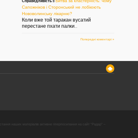
Битва за кластерність: чому
Справедливість
в
Сапожніков і Сторонський не лобіюють
Нововолинську лікарню?
Коли вже той таракан вусатий
перестане пхати палки
...
Попередні коментарі »
стання наших матеріалів активне гіперпосилання на сайт “Радар” –