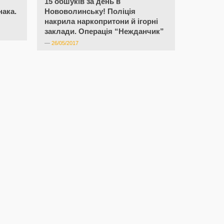
15 обшуків за день в
нака.
Нововолинську! Поліція
накрила наркопритони й ігорні
заклади. Операція “Нежданчик”
—
26/05/2017