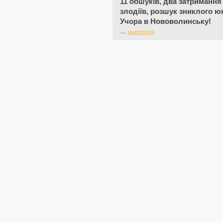
11 обшуків, два затримання
злодіїв, розшук зниклого ю
Учора в Нововолинську!
—
16/02/2018