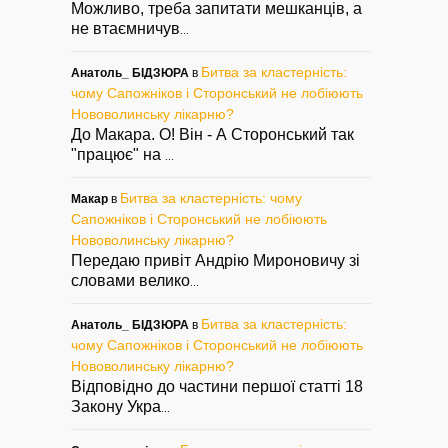
Можливо, треба запитати мешканців, а
не втаємничув
...
Битва за кластерність:
Анатоль_ БІДЗЮРА
в
чому Сапожніков і Сторонський не лобіюють
Нововолинську лікарню?
До Макара. О! Він - А Сторонський так
"працює" на
...
Битва за кластерність: чому
Макар
в
Сапожніков і Сторонський не лобіюють
Нововолинську лікарню?
Передаю привіт Андрію Мироновичу зі
словами велико
...
Битва за кластерність:
Анатоль_ БІДЗЮРА
в
чому Сапожніков і Сторонський не лобіюють
Нововолинську лікарню?
Відповідно до частини першої статті 18
Закону Укра
...