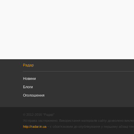
Радар
Новини
Блоги
Оголошення
© 2012-2016 “Радар”
Усі права застережено. Використання матеріалів сайту дозволено виключ
http://radar.in.ua
– є обов’язковим до опублікування у першому абзаці текст