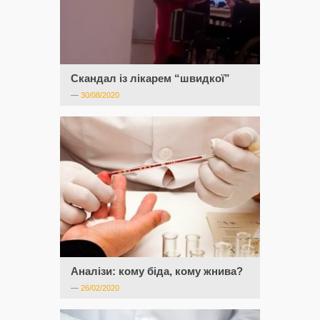
Скандал із лікарем “швидкої”
—
30/08/2020
Аналізи: кому біда, кому жнива?
—
26/02/2020