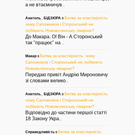
а не втаємничув
...
Битва за кластерність:
Анатоль_ БІДЗЮРА
в
чому Сапожніков і Сторонський не
лобіюють Нововолинську лікарню?
До Макара. О! Він - А Сторонський
так "працює" на
...
Битва за кластерність: чому
Макар
в
Сапожніков і Сторонський не лобіюють
Нововолинську лікарню?
Передаю привіт Андрію Мироновичу
зі словами велико
...
Битва за кластерність:
Анатоль_ БІДЗЮРА
в
чому Сапожніков і Сторонський не
лобіюють Нововолинську лікарню?
Відповідно до частини першої статті
18 Закону Укра
...
Битва за кластерність:
Справедливість
в