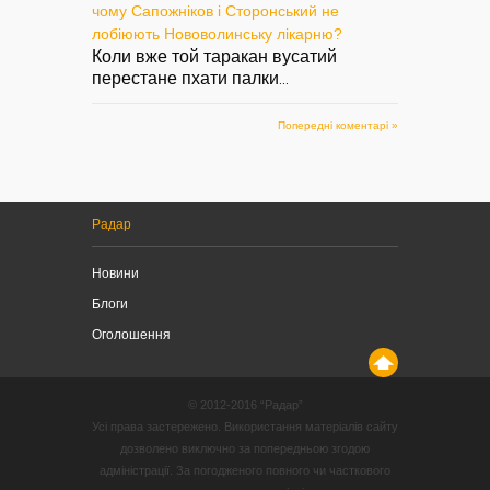
чому Сапожніков і Сторонський не
лобіюють Нововолинську лікарню?
Коли вже той таракан вусатий
перестане пхати палки
...
Попередні коментарі »
Радар
Новини
Блоги
Оголошення
© 2012-2016 “Радар”
Усі права застережено. Використання матеріалів сайту
дозволено виключно за попередньою згодою
адміністрації. За погодженого повного чи часткового