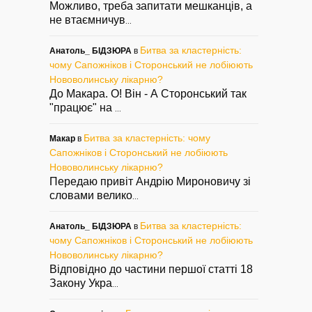
Можливо, треба запитати мешканців, а
не втаємничув
...
Битва за кластерність:
Анатоль_ БІДЗЮРА
в
чому Сапожніков і Сторонський не лобіюють
Нововолинську лікарню?
До Макара. О! Він - А Сторонський так
"працює" на
...
Битва за кластерність: чому
Макар
в
Сапожніков і Сторонський не лобіюють
Нововолинську лікарню?
Передаю привіт Андрію Мироновичу зі
словами велико
...
Битва за кластерність:
Анатоль_ БІДЗЮРА
в
чому Сапожніков і Сторонський не лобіюють
Нововолинську лікарню?
Відповідно до частини першої статті 18
Закону Укра
...