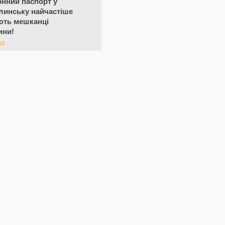
нний паспорт у
линську найчастіше
ють мешканці
ини!
18