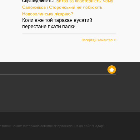
Битва за кластерність: чому
Справедливість
в
Сапожніков і Сторонський не лобіюють
Нововолинську лікарню?
Коли вже той таракан вусатий
перестане пхати палки
...
Попередні коментарі »
стання наших матеріалів активне гіперпосилання на сайт “Радар” –