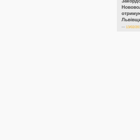
Закордо
Новово
отриму
Львівщ
—
13/02/20