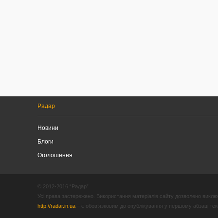
Радар
Новини
Блоги
Оголошення
© 2012-2016 “Радар”
Усі права застережено. Використання матеріалів сайту дозволено виключ
http://radar.in.ua
– є обов’язковим до опублікування у першому абзаці текст