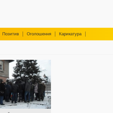
Позитив
Оголошення
Карикатура