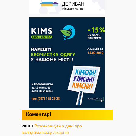
Коментарі
Розсекречуємо дані про
Virus
в
володимирську лікарню